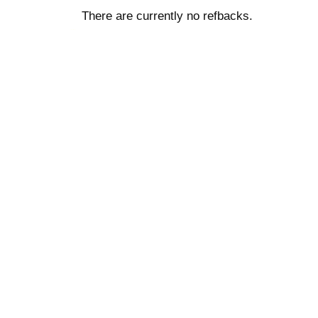
There are currently no refbacks.
ویزای استارتاپ
کاغذ a4