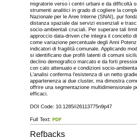
migratorie verso i centri urbani e da difficoltà
strumenti analitici in grado di cogliere la comple
Nazionale per le Aree Interne (SNAI), pur fond
distanza spaziale dai servizi essenziali e tra
socio-ambientali cruciali. Per superare tali limi
approccio data-driven che integra il concetto d
come variazione percentuale degli Anni Potenzial
indicatori di fragilità comunale. Applicando mod
si identificano due profili latenti di comuni sici
declino demografico marcato e da forti pression
con calo attenuato e condizioni socio-ambiental
L'analisi conferma l'esistenza di un netto gradie
appartenenza ai due cluster, ma dimostra come 
offrire una segmentazione multidimensionale per 
efficaci.
DOI Code: 10.1285/i26113775n9p47
Full Text:
PDF
Refbacks