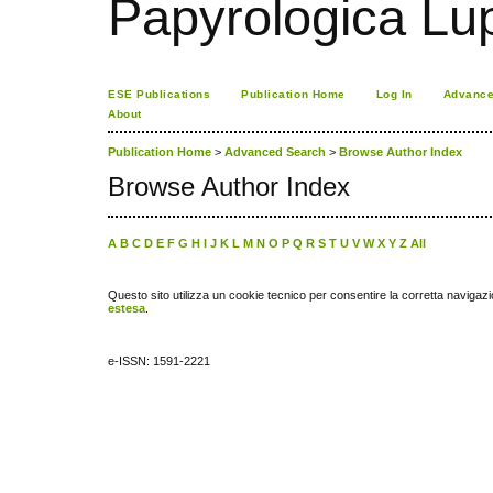
Papyrologica Lu
ESE Publications
Publication Home
Log In
Advance
About
Publication Home
>
Advanced Search
>
Browse Author Index
Browse Author Index
A
B
C
D
E
F
G
H
I
J
K
L
M
N
O
P
Q
R
S
T
U
V
W
X
Y
Z
All
Questo sito utilizza un cookie tecnico per consentire la corretta navigazi
estesa
.
e-ISSN: 1591-2221