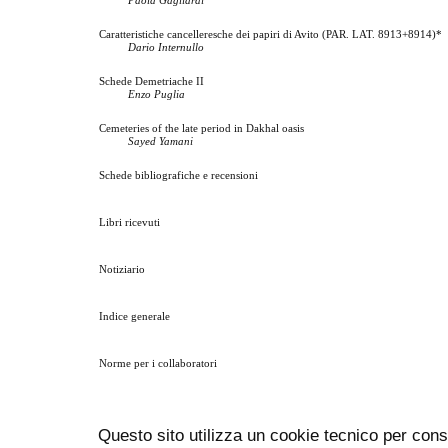
Paola Gagliardi
Caratteristiche cancelleresche dei papiri di Avito (PAR. LAT. 8913+8914)*
Dario Internullo
Schede Demetriache II
Enzo Puglia
Cemeteries of the late period in Dakhal oasis
Sayed Yamani
Schede bibliografiche e recensioni
Libri ricevuti
Notiziario
Indice generale
Norme per i collaboratori
Questo sito utilizza un cookie tecnico per cons