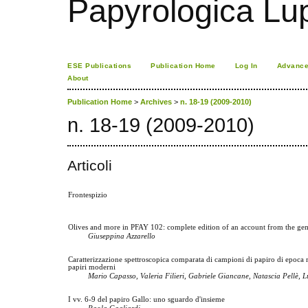
Papyrologica Lu
ESE Publications
Publication Home
Log In
Advance
About
Publication Home
>
Archives
>
n. 18-19 (2009-2010)
n. 18-19 (2009-2010)
Articoli
Frontespizio
Olives and more in PFAY 102: complete edition of an account from the gem
Giuseppina Azzarello
Caratterizzazione spettroscopica comparata di campioni di papiro di epoca
papiri moderni
Mario Capasso, Valeria Filieri, Gabriele Giancane, Natascia Pellè, L
I vv. 6-9 del papiro Gallo: uno sguardo d'insieme