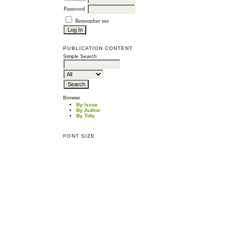
Password
Remember me
PUBLICATION CONTENT
Simple Search
Browse
By Issue
By Author
By Title
FONT SIZE