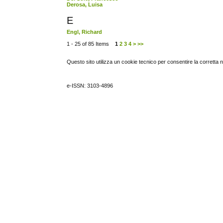
Derosa, Luisa
E
Engl, Richard
1 - 25 of 85 Items
1
2
3
4
>
>>
Questo sito utilizza un cookie tecnico per consentire la corretta 
e-ISSN: 3103-4896