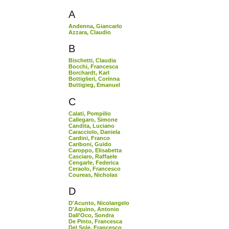
A
Andenna, Giancarlo
Azzara, Claudio
B
Bischetti, Claudia
Bocchi, Francesca
Borchardt, Karl
Bottiglieri, Corinna
Buttigieg, Emanuel
C
Calati, Pompilio
Callegaro, Simone
Candita, Luciano
Caracciolo, Daniela
Cardini, Franco
Cariboni, Guido
Caroppo, Elisabetta
Casciaro, Raffaele
Cengarle, Federica
Ceraolo, Francesco
Coureas, Nicholas
D
D'Acunto, Nicolangelo
D'Aquino, Antonio
Dall'Oco, Sondra
De Pinto, Francesca
Del Sole, Francesco