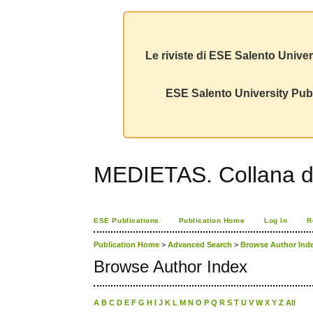
Le riviste di ESE Salento Univer
ESE Salento University Publ
MEDIETAS. Collana de
ESE Publications
Publication Home
Log In
R
Publication Home
>
Advanced Search
>
Browse Author Ind
Browse Author Index
A
B
C
D
E
F
G
H
I
J
K
L
M
N
O
P
Q
R
S
T
U
V
W
X
Y
Z
All