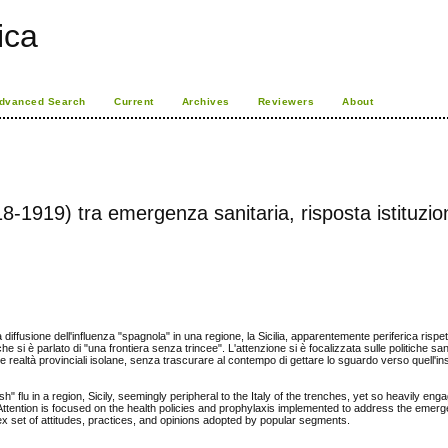
rica
dvanced Search
Current
Archives
Reviewers
About
918-1919) tra emergenza sanitaria, risposta istituzio
a diffusione dell'influenza "spagnola" in una regione, la Sicilia, apparentemente periferica rispetto
e si è parlato di "una frontiera senza trincee". L'attenzione si è focalizzata sulle politiche sani
 realtà provinciali isolane, senza trascurare al contempo di gettare lo sguardo verso quell'in
" flu in a region, Sicily, seemingly peripheral to the Italy of the trenches, yet so heavily eng
." Attention is focused on the health policies and prophylaxis implemented to address the emerg
ex set of attitudes, practices, and opinions adopted by popular segments.