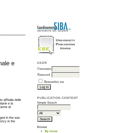
nale e
USER
Username
Password
Remember me
PUBLICATION CONTENT
 all'Italia delle
Simple Search
tarie e la
sieme di
aged in the war
ency in the
Browse
By Issue