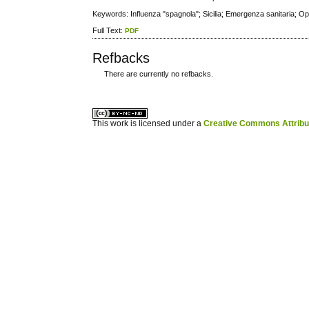
Keywords: Influenza "spagnola"; Sicilia; Emergenza sanitaria; Op
Full Text:
PDF
Refbacks
There are currently no refbacks.
ویزای استارتاپ
کاغذ a4
This work is licensed under a
Creative Commons Attribuz