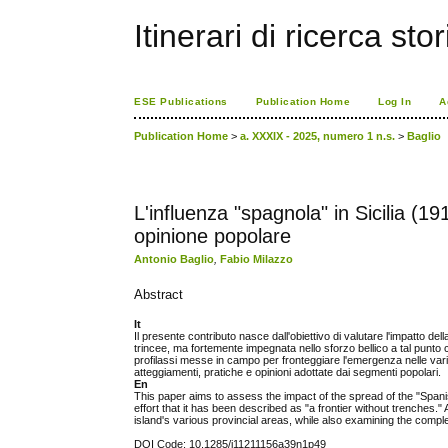
Itinerari di ricerca sto
ESE Publications
Publication Home
Log In
A
Publication Home
>
a. XXXIX - 2025, numero 1 n.s.
>
Baglio
L'influenza "spagnola" in Sicilia (1
opinione popolare
Antonio Baglio
,
Fabio Milazzo
Abstract
It
Il presente contributo nasce dall'obiettivo di valutare l'impatto dell
trincee, ma fortemente impegnata nello sforzo bellico a tal punto ch
profilassi messe in campo per fronteggiare l'emergenza nelle varie
atteggiamenti, pratiche e opinioni adottate dai segmenti popolari.
En
This paper aims to assess the impact of the spread of the "Spanish
effort that it has been described as "a frontier without trenches
island's various provincial areas, while also examining the compl
DOI Code: 10.1285/i11211156a39n1p49