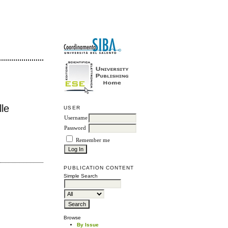
lle
USER
Username
Password
Remember me
PUBLICATION CONTENT
Simple Search
Browse
By Issue