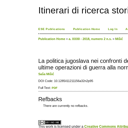
Itinerari di ricerca sto
ESE Publications
Publication Home
Log In
A
Publication Home
>
a. XXXII - 2018, numero 2 n.s.
>
Mišić
La politica jugoslava nei confronti d
ultime operazioni di guerra alla nor
Saša Mišić
DOI Code: 10.1285/i11211156a32n2p95
Full Text:
PDF
Refbacks
There are currently no refbacks.
ویزای استارتاپ
کاغذ a4
This work is licensed under a
Creative Commons Attribuz