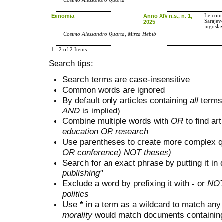
Cosimo Alessandro Quarta
Eunomia
Anno XIV n.s., n. 1,
Le conn
Sarajev
2025
jugosla
Cosimo Alessandro Quarta, Mirza Hebib
1 - 2 of 2 Items
Search tips:
Search terms are case-insensitive
Common words are ignored
By default only articles containing
all
terms 
AND
is implied)
Combine multiple words with
OR
to find art
education OR research
Use parentheses to create more complex q
OR conference) NOT theses)
Search for an exact phrase by putting it in 
publishing"
Exclude a word by prefixing it with
-
or
NO
politics
Use
*
in a term as a wildcard to match any
morality
would match documents containing "