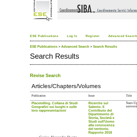
ESE Publications
Log In
Register
Advanced Searc
ESE Publications
>
Advanced Search
>
Search Results
Search Results
Revise Search
Articles/Chapters/Volumes
Publication
Issue
Title
Placetelling. Collana di Studi
Ricerche sul
Start-U
universi
Geografici sui luoghi e sulle
Salento. Il
loro rappresentazioni
Contributo del
Dipartimento di
Storia, Società e
Studi sull’Uomo
alla conoscenza
del territorio.
Rapporto 2018