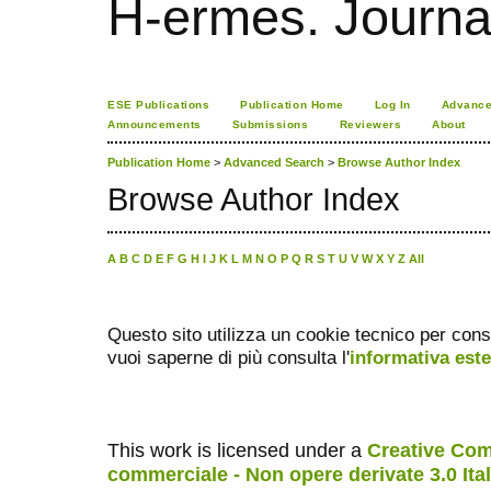
H-ermes. Journa
ESE Publications
Publication Home
Log In
Advance
Announcements
Submissions
Reviewers
About
Publication Home
>
Advanced Search
>
Browse Author Index
Browse Author Index
A
B
C
D
E
F
G
H
I
J
K
L
M
N
O
P
Q
R
S
T
U
V
W
X
Y
Z
All
Questo sito utilizza un cookie tecnico per cons
vuoi saperne di più consulta l'
informativa est
This work is licensed under a
Creative Com
commerciale - Non opere derivate 3.0 Ita