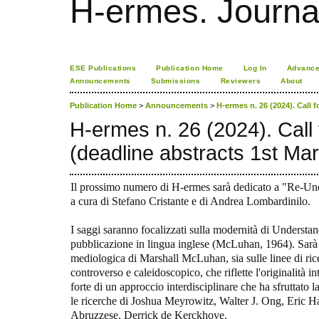
H-ermes. Journa
ESE Publications
Publication Home
Log In
Advance
Announcements
Submissions
Reviewers
About
Publication Home
>
Announcements
>
H-ermes n. 26 (2024). Call 
H-ermes n. 26 (2024). Call
(deadline abstracts 1st Ma
Il prossimo numero di H-ermes sarà dedicato a "Re-Un
a cura di Stefano Cristante e di Andrea Lombardinilo.
I saggi saranno focalizzati sulla modernità di Understa
pubblicazione in lingua inglese (McLuhan, 1964). Sarà l'o
mediologica di Marshall McLuhan, sia sulle linee di rice
controverso e caleidoscopico, che riflette l'originalità i
forte di un approccio interdisciplinare che ha sfruttato 
le ricerche di Joshua Meyrowitz, Walter J. Ong, Eric H
Abruzzese, Derrick de Kerckhove.