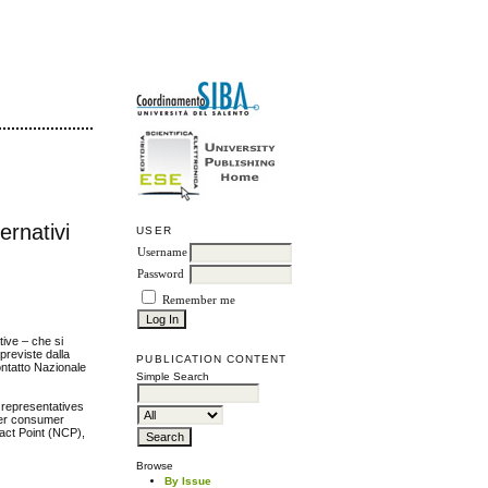
ternativi
USER
Username
Password
Remember me
tive – che si
 previste dalla
PUBLICATION CONTENT
ontatto Nazionale
Simple Search
s representatives
nder consumer
act Point (NCP),
Browse
By Issue