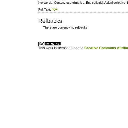
Keywords: Contenzioso climatico; Enti collettivi; Azioni collettiv
Full Text:
PDF
Refbacks
There are currently no refbacks.
ویزای استارتاپ
کاغذ a4
This work is licensed under a
Creative Commons Attribuz