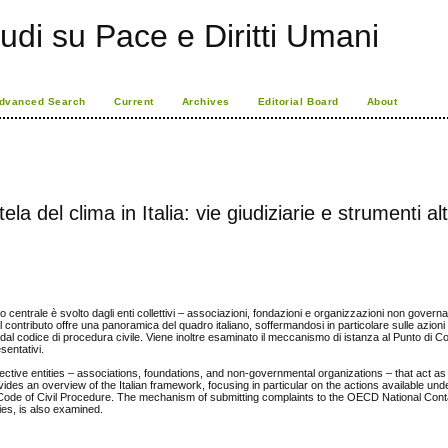
udi su Pace e Diritti Umani
dvanced Search
Current
Archives
Editorial Board
About
utela del clima in Italia: vie giudiziarie e strumenti al
 centrale è svolto dagli enti collettivi – associazioni, fondazioni e organizzazioni non governa
il contributo offre una panoramica del quadro italiano, soffermandosi in particolare sulle azioni
i dal codice di procedura civile. Viene inoltre esaminato il meccanismo di istanza al Punto di C
sentativi.
collective entities – associations, foundations, and non-governmental organizations – that act a
rovides an overview of the Italian framework, focusing in particular on the actions available u
he Code of Civil Procedure. The mechanism of submitting complaints to the OECD National Cont
ties, is also examined.