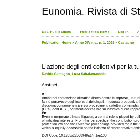
Eunomia. Rivista di St
ESE Publications
Publication Home
Log In
A
Publication Home
>
Anno XIV n.s., n. 1, 2025
>
Castagno
L'azione degli enti collettivi per la t
Davide Castagno
,
Luca Saltalamacchia
Abstract
It
Anche nel contenzioso climatico diretto contro le imprese, un ruolo
fanno portavoce degli interessi dei singoli. In questa prospettiva, 
disciplina consumeristica e sui procedimenti collettivi contemplat
(PCN) dell'OCSE, parimenti accessibile su iniziativa di enti rappre
En
Even in corporate climate litigation, a central role is played by 
of individual interests. From this perspective, the contribution p
protection law and the collective proceedings provided for in t
which is equally accessible on the initiative of representative enti
DOI Code: 10.1285/i22808949a14n1ap133