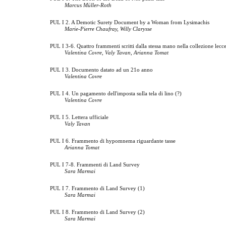
Marcus Müller-Roth
PUL I 2. A Demotic Surety Document by a Woman from Lysimachis
Marie-Pierre Chaufray, Willy Clarysse
PUL I 3-6. Quattro frammenti scritti dalla stessa mano nella collezione lecc
Valentina Covre, Valy Tavan, Arianna Tomat
PUL I 3. Documento datato ad un 21o anno
Valentina Covre
PUL I 4. Un pagamento dell'imposta sulla tela di lino (?)
Valentina Covre
PUL I 5. Lettera ufficiale
Valy Tavan
PUL I 6. Frammento di hypomnema riguardante tasse
Arianna Tomat
PUL I 7-8. Frammenti di Land Survey
Sara Marmai
PUL I 7. Frammento di Land Survey (1)
Sara Marmai
PUL I 8. Frammento di Land Survey (2)
Sara Marmai