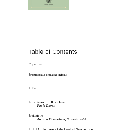
Table of Contents
Copertina
Frontespizio e pagine iniziali
Indice
Presentazione della collana
Paola Davoli
Prefazione
Antonio Ricciardetto, Natascia Pellé
PUL I 1. The Book of the Dead of Nes-pauti-taui