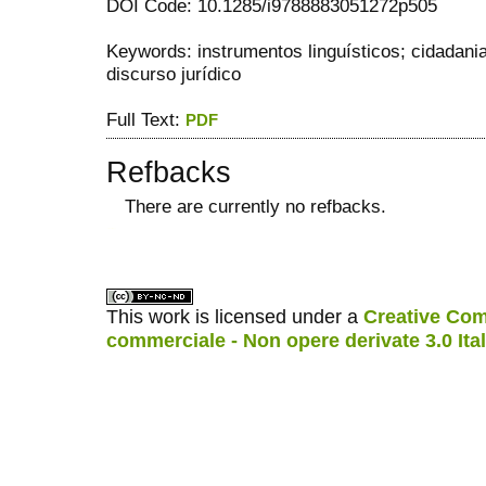
DOI Code: 10.1285/i9788883051272p505
Keywords: instrumentos linguísticos; cidadania;
discurso jurídico
Full Text:
PDF
Refbacks
There are currently no refbacks.
ویزای استارتاپ
کاغذ a4
This work is licensed under a
Creative Com
commerciale - Non opere derivate 3.0 Ita