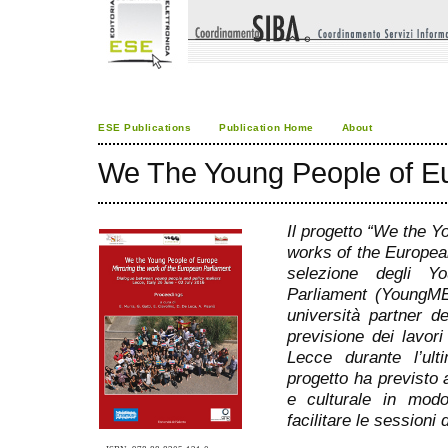
ESE Publications
Publication Home
About
We The Young People of E
Il progetto “We the Y
works of the Europea
selezione degli 
Parliament (YoungME
università partner d
previsione dei lavori
Lecce durante l’ult
progetto ha previsto a
e culturale in mod
facilitare le sessioni