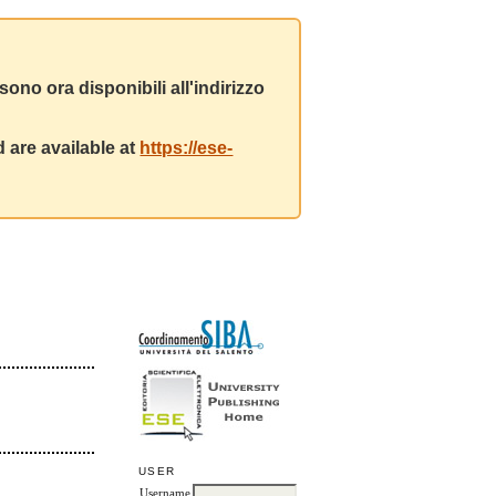
ono ora disponibili all'indirizzo
 are available at
https://ese-
USER
Username