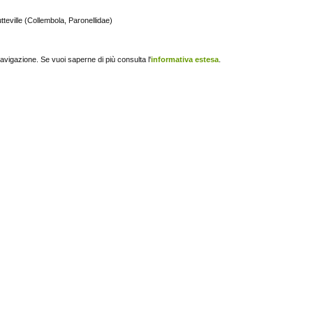
teville (Collembola, Paronellidae)
navigazione. Se vuoi saperne di più consulta l'
informativa estesa
.