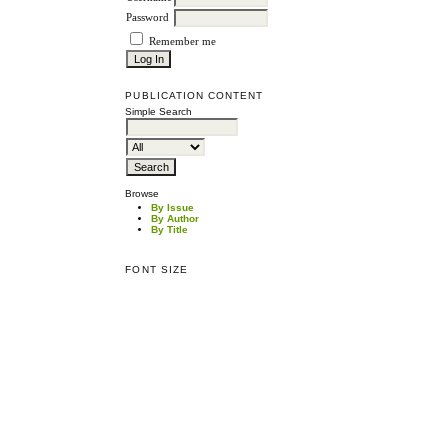
Password
Remember me
PUBLICATION CONTENT
Simple Search
Browse
By Issue
By Author
By Title
FONT SIZE