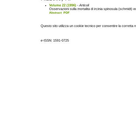
Volume 22 (1996)
- Articoli
Osservazioni sulla mortalita di ircinia spinosula (schmidt) e
Abstract
PDF
Questo sito utilizza un cookie tecnico per consentire la corretta 
e-ISSN: 1591-0725