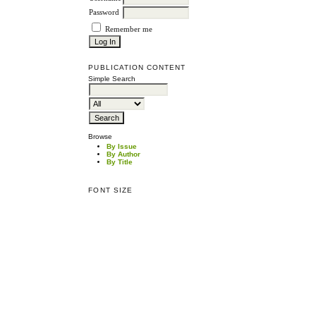
Password
Remember me
PUBLICATION CONTENT
Simple Search
Browse
By Issue
By Author
By Title
FONT SIZE