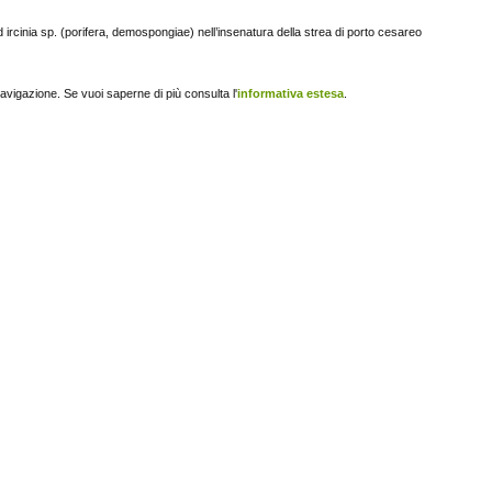
d ircinia sp. (porifera, demospongiae) nell’insenatura della strea di porto cesareo
navigazione. Se vuoi saperne di più consulta l'
informativa estesa
.