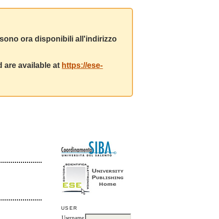
ono ora disponibili all'indirizzo
 are available at
https://ese-
USER
Username