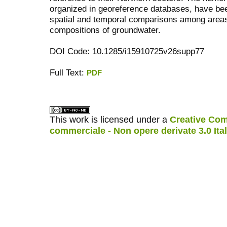
organized in georeference databases, have bee
spatial and temporal comparisons among areas 
compositions of groundwater.
DOI Code: 10.1285/i15910725v26supp77
Full Text:
PDF
ویزای استارتاپ
کاغذ a4
This work is licensed under a
Creative Com
commerciale - Non opere derivate 3.0 Ita