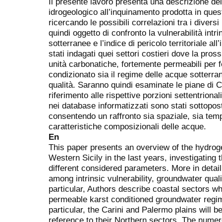
Il presente lavoro presenta una descrizione dell
idrogeologico all’inquinamento prodotta in quest
ricercando le possibili correlazioni tra i divers
quindi oggetto di confronto la vulnerabilità intr
sotterranee e l’indice di pericolo territoriale al
stati indagati quei settori costieri dove la pros
unità carbonatiche, fortemente permeabili per 
condizionato sia il regime delle acque sotterrane
qualità. Saranno quindi esaminate le piane di C
riferimento alle rispettive porzioni settentrionali
nei database informatizzati sono stati sottopos
consentendo un raffronto sia spaziale, sia temp
caratteristiche composizionali delle acque.
En
This paper presents an overview of the hydrog
Western Sicily in the last years, investigating
different considered parameters. More in detai
among intrinsic vulnerability, groundwater quality
particular, Authors describe coastal sectors w
permeable karst conditioned groundwater regime
particular, the Carini and Palermo plains will b
reference to their Northern sectors. The numero