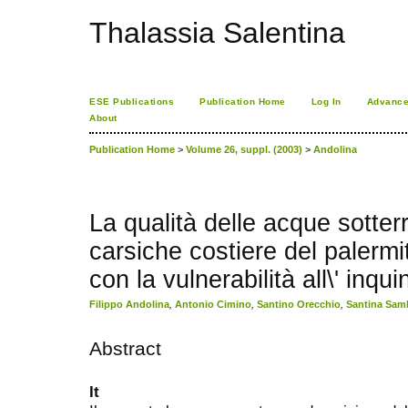
Thalassia Salentina
ESE Publications
Publication Home
Log In
Advance
About
Publication Home
>
Volume 26, suppl. (2003)
>
Andolina
La qualità delle acque sotter
carsiche costiere del palerm
con la vulnerabilità all\' inq
Filippo Andolina
,
Antonio Cimino
,
Santino Orecchio
,
Santina Sam
Abstract
It