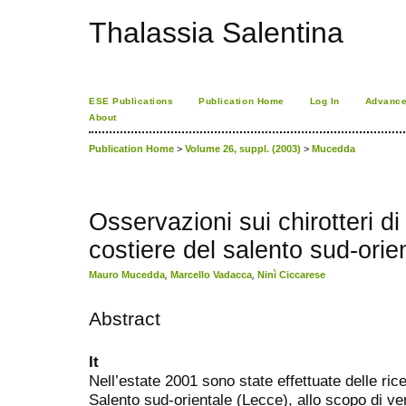
Thalassia Salentina
ESE Publications
Publication Home
Log In
Advance
About
Publication Home
>
Volume 26, suppl. (2003)
>
Mucedda
Osservazioni sui chirotteri di
costiere del salento sud-orie
Mauro Mucedda
,
Marcello Vadacca
,
Ninì Ciccarese
Abstract
It
Nell’estate 2001 sono state effettuate delle ric
Salento sud-orientale (Lecce), allo scopo di veri