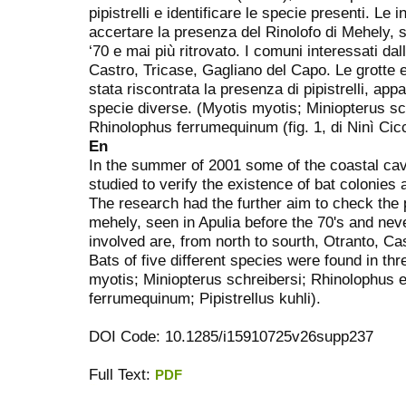
pipistrelli e identificare le specie presenti. Le 
accertare la presenza del Rinolofo di Mehely, s
‘70 e mai più ritrovato. I comuni interessati da
Castro, Tricase, Gagliano del Capo. Le grotte e
stata riscontrata la presenza di pipistrelli, a
specie diverse. (Myotis myotis; Miniopterus sc
Rhinolophus ferrumequinum (fig. 1, di Ninì Cicca
En
In the summer of 2001 some of the coastal ca
studied to verify the existence of bat colonies 
The research had the further aim to check the
mehely, seen in Apulia before the 70's and nev
involved are, from north to sourth, Otranto, Ca
Bats of five different species were found in th
myotis; Miniopterus schreibersi; Rhinolophus 
ferrumequinum; Pipistrellus kuhli).
DOI Code: 10.1285/i15910725v26supp237
Full Text:
PDF
ویزای استارتاپ
کاغذ a4