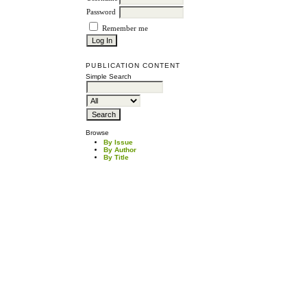
Password
Remember me
PUBLICATION CONTENT
Simple Search
Browse
By Issue
By Author
By Title