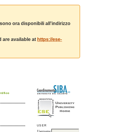
ono ora disponibili all'indirizzo
 are available at
https://ese-
tifico
USER
Username