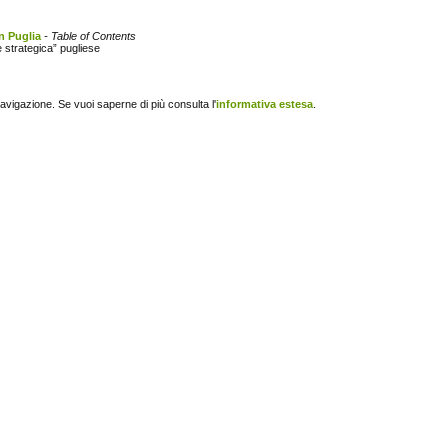
n Puglia
- Table of Contents
e strategica” pugliese
navigazione. Se vuoi saperne di più consulta l'
informativa estesa
.