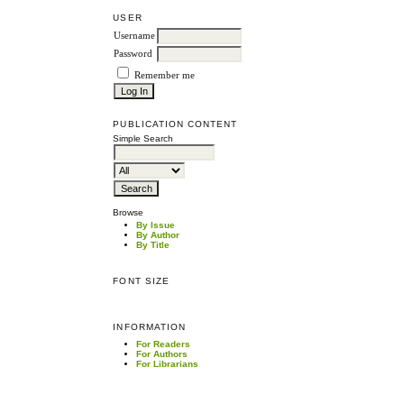
USER
Username
Password
Remember me
PUBLICATION CONTENT
Simple Search
Browse
By Issue
By Author
By Title
FONT SIZE
INFORMATION
For Readers
For Authors
For Librarians