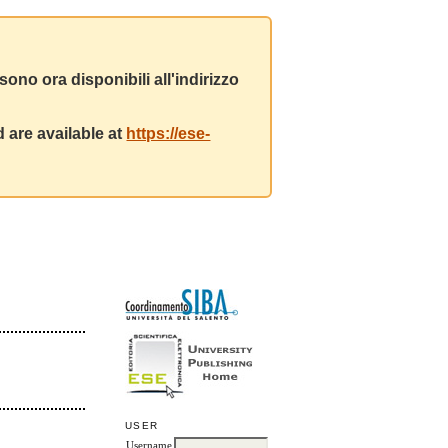
ono ora disponibili all'indirizzo
 are available at
https://ese-
USER
Username