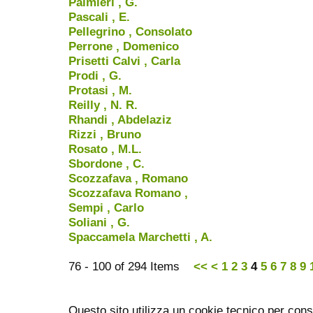
Palmieri , G.
Pascali , E.
Pellegrino , Consolato
Perrone , Domenico
Prisetti Calvi , Carla
Prodi , G.
Protasi , M.
Reilly , N. R.
Rhandi , Abdelaziz
Rizzi , Bruno
Rosato , M.L.
Sbordone , C.
Scozzafava , Romano
Scozzafava Romano ,
Sempi , Carlo
Soliani , G.
Spaccamela Marchetti , A.
76 - 100 of 294 Items
<<
<
1
2
3
4
5
6
7
8
9
Questo sito utilizza un cookie tecnico per cons