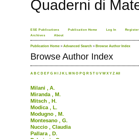
Quaderni di Mat
ESE Publications
Publication Home
Log In
Register
Archives
About
Publication Home
>
Advanced Search
>
Browse Author Index
Browse Author Index
A
B
C
D
E
F
G
H
I
J
K
L
M
N
O
P
Q
R
S
T
U
V
W
X
Y
Z
All
Milani , A.
Miranda , M.
Mitsch , H.
Modica , L.
Modugno , M.
Montesano , G.
Nuccio , Claudia
Pallara , D.