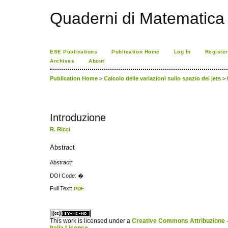
Quaderni di Matematica
ESE Publications
Publication Home
Log In
Register
Archives
About
Publication Home
>
Calcolo delle variazioni sullo spazio dei jets
>
Introduzione
R. Ricci
Abstract
Abstract*
DOI Code: �
Full Text:
PDF
ویزای استارتاپ
کاغذ a4
This work is licensed under a
Creative Commons Attribuzione -
Italia License
.