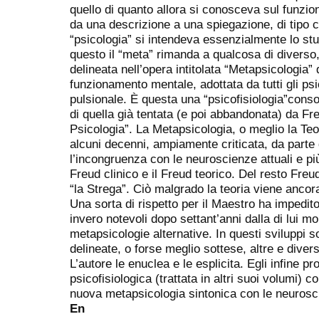
quello di quanto allora si conosceva sul funzi
da una descrizione a una spiegazione, di tipo 
“psicologia” si intendeva essenzialmente lo stu
questo il “meta” rimanda a qualcosa di diverso, 
delineata nell’opera intitolata “Metapsicologia”
funzionamento mentale, adottata da tutti gli psi
pulsionale. È questa una “psicofisiologia”conso
di quella già tentata (e poi abbandonata) da Fr
Psicologia”. La Metapsicologia, o meglio la Teo
alcuni decenni, ampiamente criticata, da parte d
l’incongruenza con le neuroscienze attuali e più
Freud clinico e il Freud teorico. Del resto Fre
“la Strega”. Ciò malgrado la teoria viene ancora
Una sorta di rispetto per il Maestro ha impedito 
invero notevoli dopo settant’anni dalla di lui m
metapsicologie alternative. In questi sviluppi 
delineate, o forse meglio sottese, altre e diver
L’autore le enuclea e le esplicita. Egli infine 
psicofisiologica (trattata in altri suoi volumi)
nuova metapsicologia sintonica con le neurosci
En