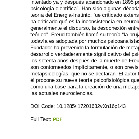
intentado ya y despuès abandonado en 1895 po
psicología científica”. Han sido algunas décad
teoría del Energia-Instinto, fue criticado ext
ha criticado qué es la inconsistencia en neuro
generalmente el discurso, la desconexión entre 
teórico”. Freud también llamó su teoría “la bruj
todavía es adoptada por muchos psicoanalistas
Fundador ha prevenido la formulación de metap
desarrollo verdaderamente significativo del ps
los setenta años después de la muerte de Fre
son contorneados implícitamente, o son previst
metapsicologías, que no se declaran. El autor 
él propone su nueva teoría psicofisiológica que
como una base para la creación de una metap
las actuales neurociencias.
DOI Code: 10.1285/i17201632vXn16p143
Full Text:
PDF
ویزای استارتاپ
کاغذ a4