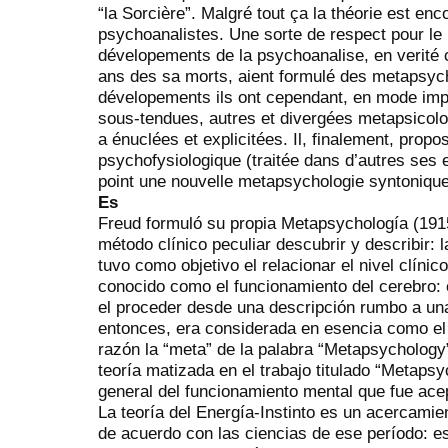
“la Sorcière”. Malgré tout ça la théorie est e
psychoanalistes. Une sorte de respect pour l
dévelopements de la psychoanalise, en verité 
ans des sa morts, aient formulé des metapsych
dévelopements ils ont cependant, en mode impli
sous-tendues, autres et divergées metapsicolog
a énuclées et explicitées. Il, finalement, propo
psychofysiologique (traitée dans d’autres se
point une nouvelle metapsychologie syntonique
Es
Freud formuló su propia Metapsychología (1915)
método clínico peculiar descubrir y describir: 
tuvo como objetivo el relacionar el nivel clíni
conocido como el funcionamiento del cerebro: 
el proceder desde una descripción rumbo a una
entonces, era considerada en esencia como el 
razón la “meta” de la palabra “Metapsychology” 
teoría matizada en el trabajo titulado “Metapsy
general del funcionamiento mental que fue acep
La teoría del Energía-Instinto es un acercamien
de acuerdo con las ciencias de ese período: e