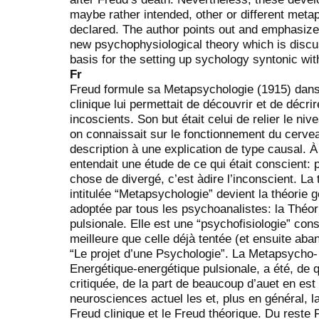
maybe rather intended, other or different meta
declared. The author points out and emphasize
new psychophysiological theory which is discus
basis for the setting up sychology syntonic wi
Fr
Freud formule sa Metapsychologie (1915) dans
clinique lui permettait de découvrir et de déc
incoscients. Son but était celui de relier le ni
on connaissait sur le fonctionnement du cervea
description à une explication de type causal. 
entendait une étude de ce qui était conscient: 
chose de divergé, c’est àdire l’inconscient. La
intitulée “Metapsychologie” devient la théorie
adoptée par tous les psychoanalistes: la Théor
pulsionale. Elle est une “psychofisiologie” co
meilleure que celle déjà tentée (et ensuite a
“Le projet d’une Psychologie”. La Metapsycho- 
Energétique-energétique pulsionale, a été, de
critiquée, de la part de beaucoup d’auet en est
neurosciences actuel les et, plus en général, l
Freud clinique et le Freud théorique. Du reste Fr