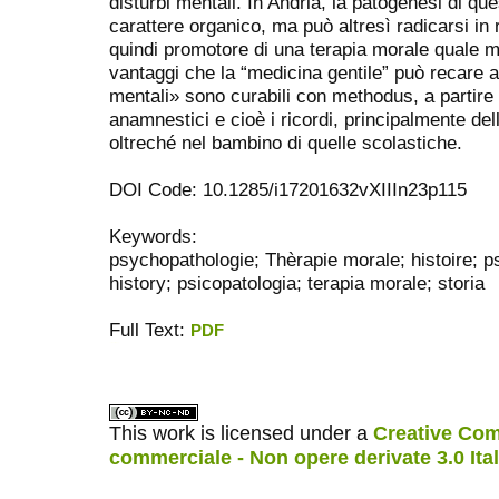
disturbi mentali. In Andria, la patogenesi di que
carattere organico, ma può altresì radicarsi in 
quindi promotore di una terapia morale quale m
vantaggi che la “medicina gentile” può recare ai
mentali» sono curabili con methodus, a partire 
anamnestici e cioè i ricordi, principalmente dell’
oltreché nel bambino di quelle scolastiche.
DOI Code: 10.1285/i17201632vXIIIn23p115
Keywords:
psychopathologie; Thèrapie morale; histoire; 
history; psicopatologia; terapia morale; storia
Full Text:
PDF
ویزای استارتاپ
کاغذ a4
This work is licensed under a
Creative Com
commerciale - Non opere derivate 3.0 Ita