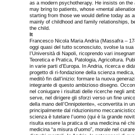
as a modern psychotherapy. He insists on the 
may bring to patients, whose «mental alienati
starting from those we would define today as 
mainly of childhood and family relationships, b
the child.
It
Francesco Nicola Maria Andria (Massafra – 174
oggi quasi del tutto sconosciuto, svolse la sua 
l’Università di Napoli, ricoprendo vari insegna
Teoretica e Pratica, Patologia, Agricoltura. Pu
in varie parti d’Europa. In Andria, ricerca e did
progetto di ri-fondazione della scienza medica,
meditò fin dall’inizio: formare la nuova generaz
integrante di questo ambizioso disegno. Occorr
nel coniugare i risultati delle ricerche negli ambi
serve, nel dirigere gli sforzi verso un fine uni
della mano dell’Onnipotente», «convertita in u
principalmente dal riduzionismo meccanicistico
scienza è tutelare l’uomo (qui è la grande novit
risulta essere la pratica di una medicina né c
medicina “a misura d’uomo”, morale nel curare 