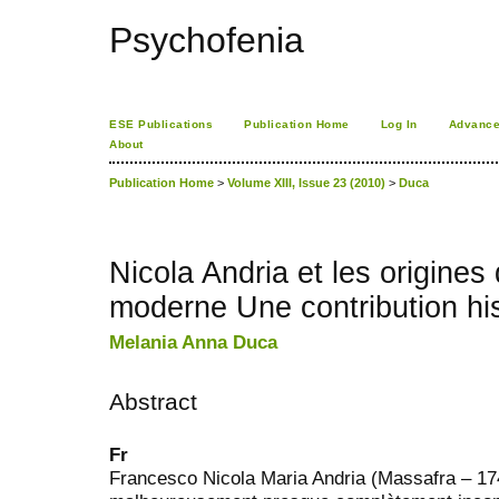
Psychofenia
ESE Publications
Publication Home
Log In
Advance
About
Publication Home
>
Volume XIII, Issue 23 (2010)
>
Duca
Nicola Andria et les origines 
moderne Une contribution hi
Melania Anna Duca
Abstract
Fr
Francesco Nicola Maria Andria (Massafra – 17