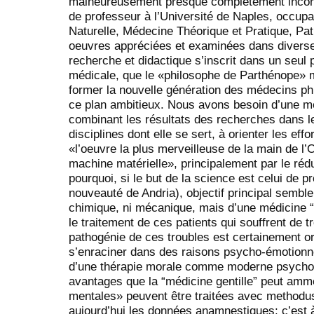
malheureusement presque complètement inconnu
de professeur à l’Université de Naples, occupa
Naturelle, Médecine Théorique et Pratique, Path
oeuvres appréciées et examinées dans diverse
recherche et didactique s’inscrit dans un seul 
médicale, que le «philosophe de Parthénope»
former la nouvelle génération des médecins phi
ce plan ambitieux. Nous avons besoin d’une mé
combinant les résultats des recherches dans l
disciplines dont elle se sert, à orienter les ef
«l’oeuvre la plus merveilleuse de la main de l
machine matérielle», principalement par le ré
pourquoi, si le but de la science est celui de p
nouveauté de Andria), objectif principal semble
chimique, ni mécanique, mais d’une médicine “
le traitement de ces patients qui souffrent de 
pathogénie de ces troubles est certainement o
s’enraciner dans des raisons psycho-émotionne
d’une thérapie morale comme moderne psychothé
avantages que la “médicine gentille” peut amme
mentales» peuvent être traitées avec methodus,
aujourd’hui les données anamnestiques; c’est à