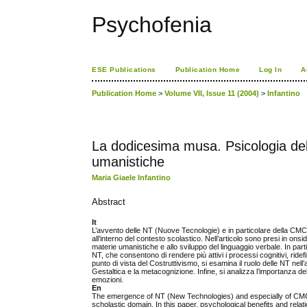
Psychofenia
ESE Publications
Publication Home
Log In
A
Publication Home
>
Volume VII, Issue 11 (2004)
>
Infantino
La dodicesima musa. Psicologia del
umanistiche
Maria Giaele Infantino
Abstract
It
L’avvento delle NT (Nuove Tecnologie) e in particolare della CM
all’interno del contesto scolastico. Nell’articolo sono presi in onsi
materie umanistiche e allo sviluppo del linguaggio verbale. In par
NT, che consentono di rendere più attivi i processi cognitivi, ridef
punto di vista del Costruttivismo, si esamina il ruolo delle NT nel
Gestaltica e la metacognizione. Infine, si analizza l’importanza
emozioni.
En
The emergence of NT (New Technologies) and especially of CMC
scholastic domain. In this paper, psychological benefits and relat