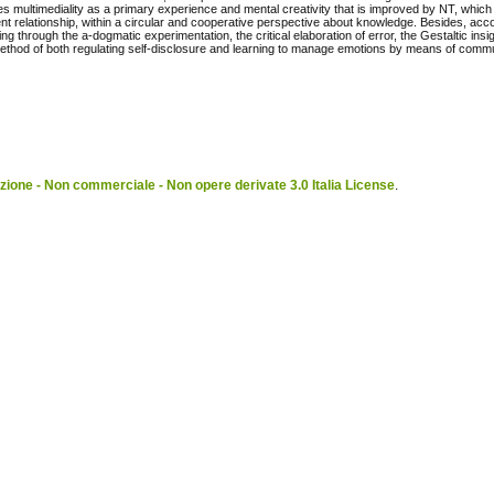
ves multimediality as a primary experience and mental creativity that is improved by NT, whic
nt relationship, within a circular and cooperative perspective about knowledge. Besides, acco
ing through the a-dogmatic experimentation, the critical elaboration of error, the Gestaltic insi
method of both regulating self-disclosure and learning to manage emotions by means of comm
ione - Non commerciale - Non opere derivate 3.0 Italia License
.