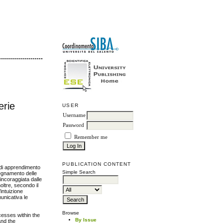
erie
USER
Username
Password
Remember me
PUBLICATION CONTENT
 di apprendimento
Simple Search
nsegnamento delle
incoraggiata dalle
oltre, secondo il
’intuizione
unicativa le
Browse
esses within the
By Issue
and the