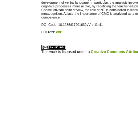
development of verbal language. In particular, the analysis invol
cognitive processes more active, by redefining the teacher-stude
Constructivism point of view, the role of NT is considered in learn
metacognition. At last, the importance of CMC is analysed as a 
competence.
DOI Code: 10.1285/i17201632vVIIn11p11
Full Text:
PDF
ویزای استارتاپ
کاغذ a4
This work is licensed under a
Creative Commons Attribuz