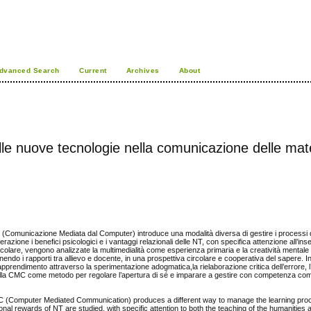
dvanced Search
Current
Archives
About
le nuove tecnologie nella comunicazione delle mat
C (Comunicazione Mediata dal Computer) introduce una modalità diversa di gestire i processi
derazione i benefici psicologici e i vantaggi relazionali delle NT, con specifica attenzione all’i
ticolare, vengono analizzate la multimedialità come esperienza primaria e la creatività mentale 
inendo i rapporti tra allievo e docente, in una prospettiva circolare e cooperativa del sapere. In
l’apprendimento attraverso la sperimentazione adogmatica,la rielaborazione critica dell’errore, l
 della CMC come metodo per regolare l’apertura di sé e imparare a gestire con competenza com
 (Computer Mediated Communication) produces a different way to manage the learning proc
ional rewards of NT are studied, with specific attention to both the teaching of the humanities 