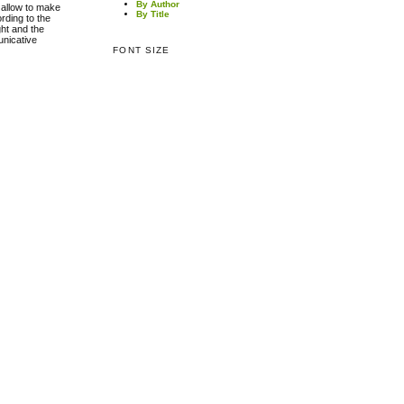
By Author
h allow to make
By Title
rding to the
ght and the
unicative
FONT SIZE