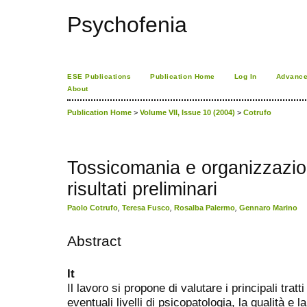
Psychofenia
ESE Publications
Publication Home
Log In
Advance
About
Publication Home
>
Volume VII, Issue 10 (2004)
>
Cotrufo
Tossicomania e organizzazion
risultati preliminari
Paolo Cotrufo
,
Teresa Fusco
,
Rosalba Palermo
,
Gennaro Marino
Abstract
It
Il lavoro si propone di valutare i principali tratt
eventuali livelli di psicopatologia, la qualità e 