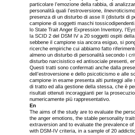
particolare l’emozione della rabbia, di analizza
personalità quali l’estroversione, ilnevroticismo
presenza di un disturbo di asse II (disturbi di 
campione di soggetti maschi tossicodipendent
lo State Trait Anger Expression Inventory, l’E
la SCID 2 del DSM IV a 20 soggetti ospiti della
sebbene il campione sia ancora esiguo, si pongo
ricerche empiriche cui abbiamo fatto riferimen
almeno un disturbo di personalità secondo i crit
disturbo narcisistico ed antisociale presenti, 
Questi tratti sono confermati anche dalla prese
dell’estroversione e dello psicoticismo e alle s
campione in esame presenta alti punteggi alle sc
di tratto ed alla gestione della stessa, che è pe
risultati ottenuti incoraggianti per la prosecuz
numericamente più rappresentativo.
En
The aims of the study are to evaluate the perso
the anger emotions, the stable personality tra
extraversion and to evaluate the prevalence of 
with DSM-IV criteria, in a sample of 20 addict