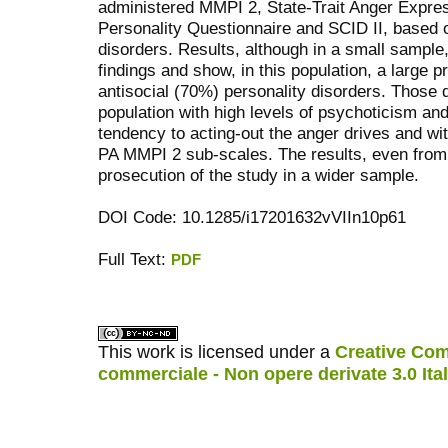
administered MMPI 2, State-Trait Anger Expre
Personality Questionnaire and SCID II, based 
disorders. Results, although in a small sample
findings and show, in this population, a large 
antisocial (70%) personality disorders. Those 
population with high levels of psychoticism an
tendency to acting-out the anger drives and w
PA MMPI 2 sub-scales. The results, even from
prosecution of the study in a wider sample.
DOI Code: 10.1285/i17201632vVIIn10p61
Full Text:
PDF
ویزای استارتاپ
کاغذ a4
This work is licensed under a
Creative Com
commerciale - Non opere derivate 3.0 Ita