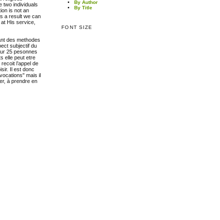
By Author
e two individuals
By Title
ion is not an
As a result we can
 at His service,
FONT SIZE
sant des methodes
ect subjectif du
 sur 25 pesonnes
 elle peut etre
recoit l’appel de
sir. Il est donc
vocations" mais il
ler, à prendre en