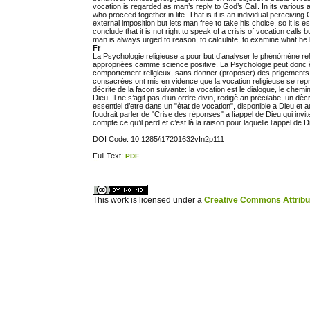
vocation is regarded as man’s reply to God’s Call. In its various 
who proceed together in life. That is it is an individual perceiving
external imposition but lets man free to take his choice. so it is
conclude that it is not right to speak of a crisis of vocation calls
man is always urged to reason, to calculate, to examine,what he 
Fr
La Psychologie religieuse a pour but d’analyser le phènòmène rel
approprièes camme science positive. La Psychologie peut donc ètudi
comportement religieux, sans donner (proposer) des prigements s
consacrèes ont mis en vidence que la vocation religieuse se repr
dècrite de la facon suivante: la vocation est le dialogue, le che
Dieu. Il ne s’agit pas d’un ordre divin, redigè an prècilabe, un dè
essentiel d’etre dans un "ètat de vocation", disponible a Dieu et 
foudrait parler de "Crise des rèponses" a lìappel de Dieu qui invi
compte ce qu’il perd et c’est là la raison pour laquelle l’appel de 
DOI Code: 10.1285/i17201632vIn2p111
Full Text:
PDF
ویزای استارتاپ
کاغذ a4
This work is licensed under a
Creative Commons Attribuz