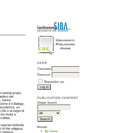
USER
Username
Password
Remember me
i metodi propri,
ettivo del
PUBLICATION CONTENT
te, hanno
Simple Search
ione è il dialogo,
precedenza, un
 Dio e ai segni di
che invita a
coltata.
e special methods
Browse
 of the religious
By Issue
 religious