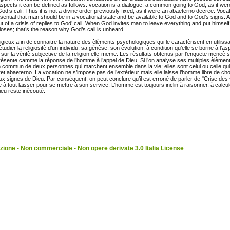
aspects it can be defined as follows: vocation is a dialogue, a common going to God, as it wer
 God’s cali. Thus it is not a divine order previously fixed, as it were an abaeterno decree. Vocat
 essential that man should be in a vocational state and be available to God and to God’s signs. 
 but of a crisis of replies to God’ cali. When God invites man to leave everything and put himself
loses; that’s the reason why God’s cali is unheard.
igieux afin de connaitre la nature des èlèments psychologiques qui le caractèrisent en utilis
er la religiositè d’un individu, sa gènèse, son èvolution, à condition qu’elle se borne à l’asp
ur la vèritè subjective de la religion elle-meme. Les rèsultats obtenus par l’enquete meneè
èsente camme la rèponse de l’homme à l’appel de Dieu. Si l’on analyse ses multiples èlèments
min commun de deux personnes qui marchent ensemble dans la vie; elles sont celui ou celle qui 
cret abaeterno. La vocation ne s’impose pas de l’extèrieur mais elle laisse l’homme libre de choi
aux signes de Dieu. Par consèquent, on peut conclure qu’il est erronè de parler de "Crise des 
te à tout laisser pour se mettre à son service. L’homme est toujours inclin à raisonner, à calcu
Dieu reste inècoutè.
ione - Non commerciale - Non opere derivate 3.0 Italia License
.