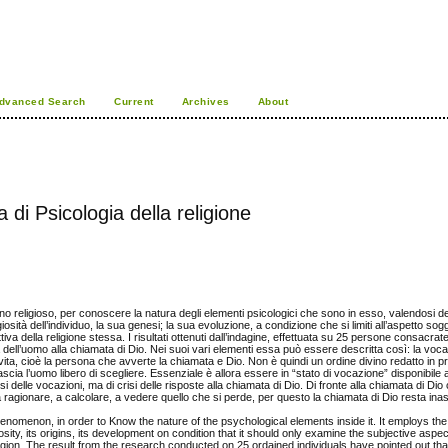
dvanced Search
Current
Archives
About
 di Psicologia della religione
eno religioso, per conoscere la natura degli elementi psicologici che sono in esso, valendosi de
sità dell’individuo, la sua genesi; la sua evoluzione, a condizione che si limiti all’aspetto sogg
va della religione stessa. I risultati ottenuti dall’indagine, effettuata su 25 persone consacra
dell’uomo alla chiamata di Dio. Nei suoi vari elementi essa può essere descritta così: la vocaz
a, cioè la persona che avverte la chiamata e Dio. Non è quindi un ordine divino redatto in 
ia l’uomo libero di scegliere. Essenziale è allora essere in “stato di vocazione” disponibile a
elle vocazioni, ma di crisi delle risposte alla chiamata di Dio. Di fronte alla chiamata di Dio 
a ragionare, a calcolare, a vedere quello che si perde, per questo la chiamata di Dio resta inas
enomenon, in order to Know the nature of the psychological elements inside it. It employs th
sity, its origins, its development on condition that it should only examine the subjective aspect
ligion. The result from the research conducted on 25 ordained individuals have pointed out that