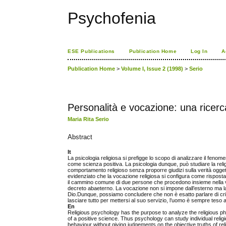
Psychofenia
ESE Publications
Publication Home
Log In
A
Publication Home
>
Volume I, Issue 2 (1998)
>
Serio
Personalità e vocazione: una ricerca
Maria Rita Serio
Abstract
It
La psicologia religiosa si prefigge lo scopo di analizzare il fenom
come scienza positiva. La psicologia dunque, può studiare la religio
comportamento religioso senza proporre giudizi sulla verità oggetti
evidenziato che la vocazione religiosa si configura come risposta 
il cammino comune di due persone che procedono insieme nella vit
decreto abaeterno. La vocazione non si impone dall’esterno ma lasc
Dio.Dunque, possiamo concludere che non è esatto parlare di crisi d
lasciare tutto per mettersi al suo servizio, l’uomo è sempre teso 
En
Religious psychology has the purpose to analyze the religious ph
of a positive science. Thus psychology can study individual religio
behaviour without giving judgements on the objective truths of re