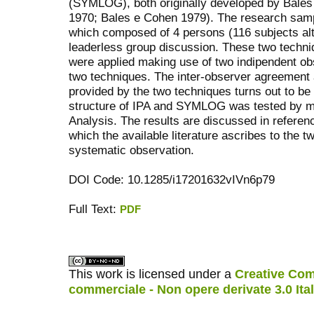
(SYMLOG), both originally developed by Bales 
1970; Bales e Cohen 1979). The research samp
which composed of 4 persons (116 subjects alt
leaderless group discussion. These two techni
were applied making use of two indipendent obs
two techniques. The inter-observer agreement a
provided by the two techniques turns out to be q
structure of IPA and SYMLOG was tested by m
Analysis. The results are discussed in referenc
which the available literature ascribes to the
systematic observation.
DOI Code: 10.1285/i17201632vIVn6p79
Full Text:
PDF
ویزای استارتاپ
کاغذ a4
This work is licensed under a
Creative Com
commerciale - Non opere derivate 3.0 Ita