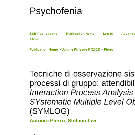
Psychofenia
ESE Publications
Publication Home
Log In
Advance
About
Publication Home
>
Volume IV, Issue 6 (2001)
>
Pierro
Tecniche di osservazione sis
processi di gruppo: attendibili
Interaction Process Analysis
SYstematic Multiple Level O
(SYMLOG)
Antonio Pierro
,
Stefano Livi