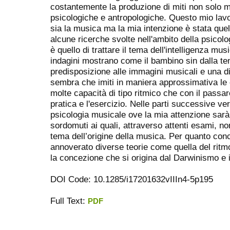
costantemente la produzione di miti non solo ma
psicologiche e antropologiche. Questo mio lav
sia la musica ma la mia intenzione è stata quel
alcune ricerche svolte nell'ambito della psicolo
è quello di trattare il tema dell'intelligenza music
indagini mostrano come il bambino sin dalla te
predisposizione alle immagini musicali e una dis
sembra che imiti in maniera approssimativa le 
molte capacità di tipo ritmico che con il passa
pratica e l'esercizio. Nelle parti successive v
psicologia musicale ove la mia attenzione sarà
sordomuti ai quali, attraverso attenti esami, n
tema dell’origine della musica. Per quanto co
annoverato diverse teorie come quella del ritmo
la concezione che si origina dal Darwinismo e i
DOI Code: 10.1285/i17201632vIIIn4-5p195
Full Text:
PDF
ویزای استارتاپ
کاغذ a4