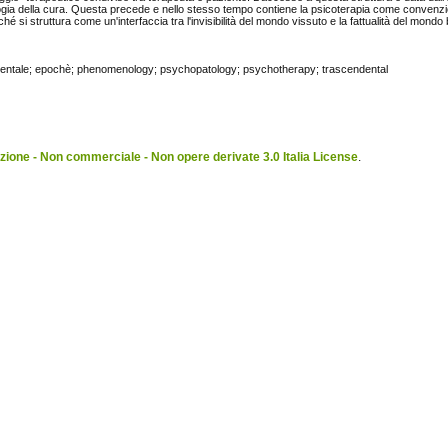
gia della cura. Questa precede e nello stesso tempo contiene la psicoterapia come convenz
é si struttura come un'interfaccia tra l'invisibilità del mondo vissuto e la fattualità del mondo 
ndentale; epochè; phenomenology; psychopatology; psychotherapy; trascendental
ione - Non commerciale - Non opere derivate 3.0 Italia License
.