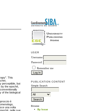
USER
Username
Password
Remember me
rapy". This
acher,
PUBLICATION CONTENT
y perceptible, but
Simple Search
n by the epochè,
 conventionally
 of the biological
pproccio è
enomenologo,
Browse
isce una volta
By Issue
'epochè, nelle sue