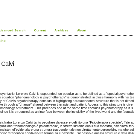
dvanced Search
Current
Archives
About
tino
 Calvi
psychiatrist Lorenzo Calvi is expounded, so peculiar as to be defined as a "special psychothe
the equation "phenomenology is psychotherapy" is demonstrated, in close harmony with his te
of Calvi's psychotherapy consists in highlighting a trascendental structure that is not directl
le through a "change" shared between therapist and patient. Access to this structure is give
omenology of treatment. This precedes and at the same time contains psychotherapy as it is
ce it is structured as an interface between the invisibility of the lived world and the factuality
psichiatra Lorenzo Calvi tanto peculiare da essere definito una "Psicoterapia speciale". Tale a
equazione "fenomenologia è psicoterapia", in stretta sintonia con il suo maestro, psichiatra-f
consiste nell'evidenziare una struttura trascendentale non direttamente percepibile, ma che ag
raggio" terapeutico condiviso tra terapeuta e paziente. L'accesso a questa struttura è data dall