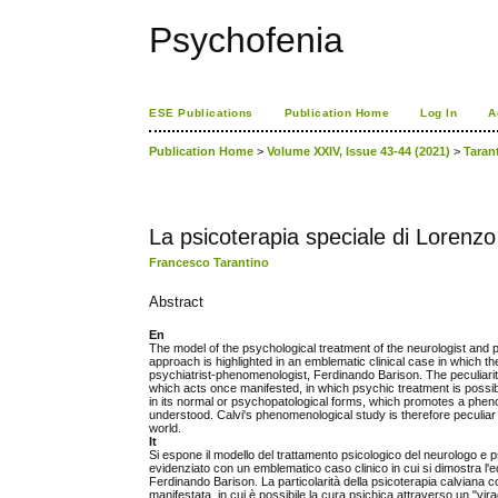
Psychofenia
ESE Publications
Publication Home
Log In
A
Publication Home
>
Volume XXIV, Issue 43-44 (2021)
>
Taran
La psicoterapia speciale di Lorenzo
Francesco Tarantino
Abstract
En
The model of the psychological treatment of the neurologist and 
approach is highlighted in an emblematic clinical case in which 
psychiatrist-phenomenologist, Ferdinando Barison. The peculiarity 
which acts once manifested, in which psychic treatment is possib
in its normal or psychopatological forms, which promotes a phen
understood. Calvi's phenomenological study is therefore peculiar sin
world.
It
Si espone il modello del trattamento psicologico del neurologo e 
evidenziato con un emblematico caso clinico in cui si dimostra l'
Ferdinando Barison. La particolarità della psicoterapia calviana 
manifestata, in cui è possibile la cura psichica attraverso un "vi