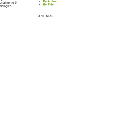
By Author
ionalmente è
By Title
biologico.
FONT SIZE