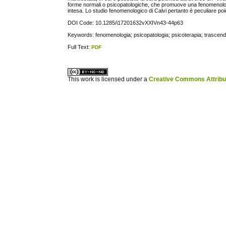
forme normali o psicopatologiche, che promuove una fenomenolo
intesa. Lo studio fenomenologico di Calvi pertanto è peculiare poich
DOI Code: 10.1285/i17201632vXXIVn43-44p63
Keywords: fenomenologia; psicopatologia; psicoterapia; trasce
Full Text:
PDF
ویزای استارتاپ
کاغذ a4
This work is licensed under a
Creative Commons Attribuz