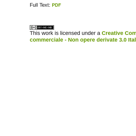
Full Text:
PDF
ویزای استارتاپ
کاغذ a4
This work is licensed under a
Creative Com
commerciale - Non opere derivate 3.0 Ita