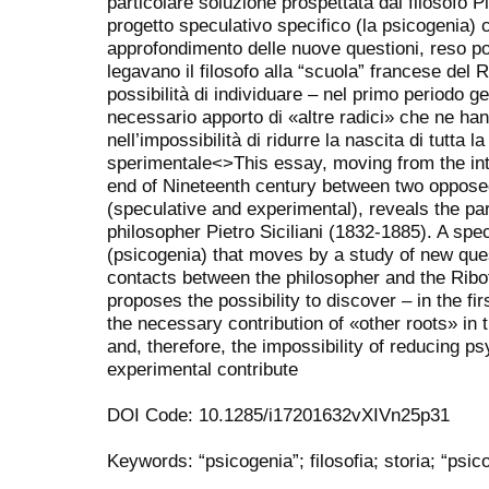
particolare soluzione prospettata dal filosofo P
progetto speculativo specifico (la psicogenia
approfondimento delle nuove questioni, reso poss
legavano il filosofo alla “scuola” francese del 
possibilità di individuare – nel primo periodo ge
necessario apporto di «altre radici» che ne han
nell’impossibilità di ridurre la nascita di tutta l
sperimentale<
>This essay, moving from the int
end of Nineteenth century between two oppos
(speculative and experimental), reveals the par
philosopher Pietro Siciliani (1832-1885). A spec
(psicogenia) that moves by a study of new que
contacts between the philosopher and the Ribo
proposes the possibility to discover – in the fi
the necessary contribution of «other roots» in
and, therefore, the impossibility of reducing ps
experimental contribute
DOI Code: 10.1285/i17201632vXIVn25p31
Keywords: “psicogenia”; filosofia; storia; “psic