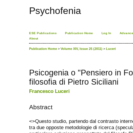
Psychofenia
ESE Publications
Publication Home
Log In
Advance
About
Publication Home
>
Volume XIV, Issue 25 (2011)
>
Luceri
Psicogenia o "Pensiero in Fo
filosofia di Pietro Siciliani
Francesco Luceri
Abstract
<
>Questo studio, partendo dal contrasto interno
tra due opposte metodologie di ricerca (specula