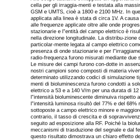
cella per gli irraggia-menti e testata alla mas
GSM e UMTS, cioè a 1800 e 2100 MHz. In ques
applicata alla linea è stata di circa 1V. A causa
alle frequenze applicate oltre alle onde progr
stazionarie e l‟entità del campo elettrico è risu
nella direzione longitudinale. La distribu-zion
particolar-mente legata al campo elettrico com
presenza di onde stazionarie e per l‟irraggiame
radio-frequenza furono misurati mediante due 
Le misure dei campi furono con-dotte in assenz
nostri campioni sono composti di materia vivent
determinato utilizzando codici di simulazione t
menti di bioluminescenza furono condotti a so
elettrico a 53 e a 140 V/m per una durata di 12
l‟intensità bioluminescente diminuiva rispetto al 
l‟intensità luminosa risultò del 77% e del 68% 
sottoposte a campo elettrico minore e maggiore
contrario, il tasso di crescita e di sopravvivenza
seguito ad esposizione alla RF. Poiché la biol
meccanismi di trasduzione del segnale e dal f
questo risultato dimostrava un chiaro effetto de