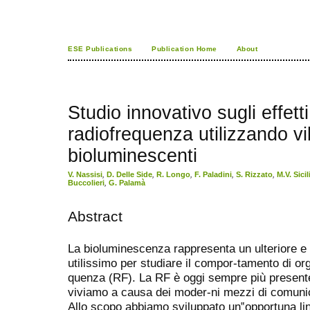
ESE Publications
Publication Home
About
Studio innovativo sugli effetti
radiofrequenza utilizzando vi
bioluminescenti
V. Nassisi
,
D. Delle Side
,
R. Longo
,
F. Paladini
,
S. Rizzato
,
M.V. Sici
Buccolieri
,
G. Palamà
Abstract
La bioluminescenza rappresenta un ulteriore e 
utilissimo per studiare il compor-tamento di org
quenza (RF). La RF è oggi sempre più presente 
viviamo a causa dei moder-ni mezzi di comunic
Allo scopo abbiamo sviluppato un‟opportuna lin