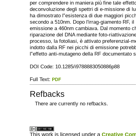
per comprendere in maniera più fine tale effett
deconvoluzione degli spettri di e-missione di luc
ha dimostrato l‟esistenza di due maggiori picchi
secondo a 510nm. Dopo l'irrag-giamento RF, il
emissione a 460nm cambiava. Dal momento che
riparazione del DNA mediante foto-riattivazion
processo, la fotoliasi, è attivato preferenzial-me
indotto dalla RF nei picchi di emissione potreb
l‟effetto anti-mutageno della RF documentato s
DOI Code: 10.1285/i9788883050886p88
Full Text:
PDF
Refbacks
There are currently no refbacks.
ویزای استارتاپ
کاغذ a4
This work is licensed under a
Creative Com