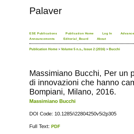
Palaver
ESE Publications
Publication Home
Log In
Advance
Announcements
Editorial_Board
About
Publication Home
>
Volume 5 n.s., Issue 2 (2016)
>
Bucchi
Massimiano Bucchi, Per un p
di innovazioni che hanno camb
Bompiani, Milano, 2016.
Massimiano Bucchi
DOI Code: 10.1285/i22804250v5i2p305
Full Text:
PDF
ویزای استارتاپ
کاغذ a4