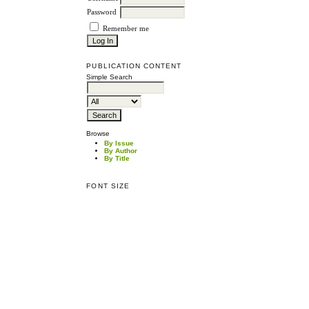
Password
Remember me
PUBLICATION CONTENT
Simple Search
Browse
By Issue
By Author
By Title
FONT SIZE