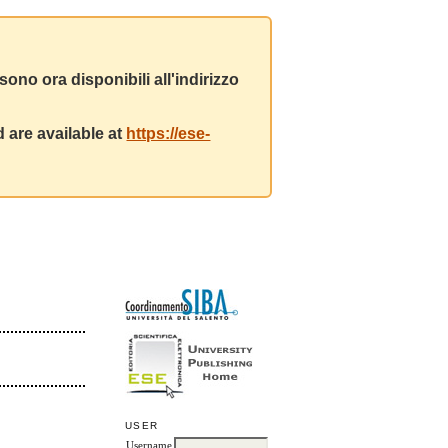
ono ora disponibili all'indirizzo
 are available at
https://ese-
USER
Username