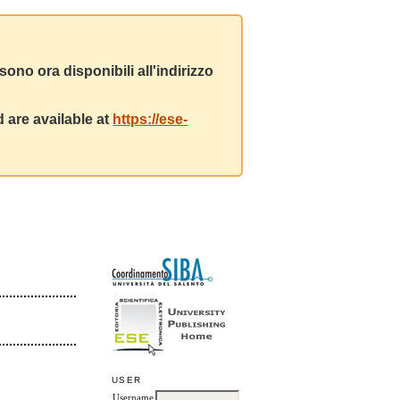
ono ora disponibili all'indirizzo
 are available at
https://ese-
USER
Username