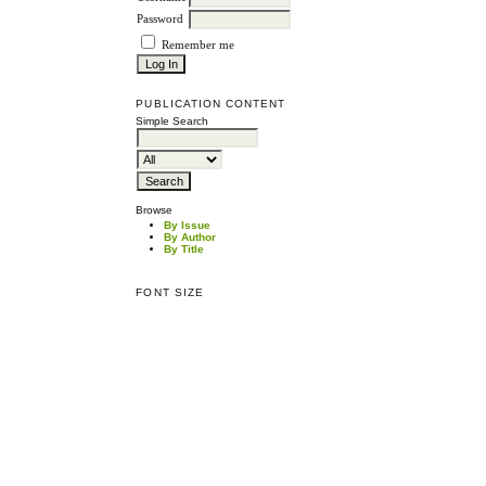
Password
Remember me
PUBLICATION CONTENT
Simple Search
Browse
By Issue
By Author
By Title
FONT SIZE