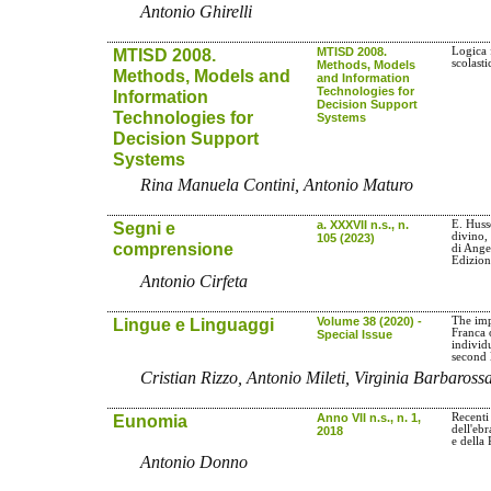
Antonio Ghirelli
MTISD 2008.
MTISD 2008.
Logica 
scolasti
Methods, Models
Methods, Models and
and Information
Technologies for
Information
Decision Support
Technologies for
Systems
Decision Support
Systems
Rina Manuela Contini, Antonio Maturo
Segni e
a. XXXVII n.s., n.
E. Husse
divino, 
105 (2023)
comprensione
di Ange
Edizion
Antonio Cirfeta
Lingue e Linguaggi
Volume 38 (2020) -
The imp
Franca 
Special Issue
individ
second
Cristian Rizzo, Antonio Mileti, Virginia Barbaross
Eunomia
Anno VII n.s., n. 1,
Recenti 
dell'eb
2018
e della 
Antonio Donno