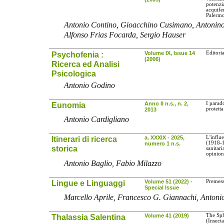
potenzi
acquife
Palerm
Antonio Contino, Gioacchino Cusimano, Antonino
Alfonso Frias Focarda, Sergio Hauser
Psychofenia :
Volume IX, Issue 14
Editori
(2006)
Ricerca ed Analisi
Psicologica
Antonio Godino
Eunomia
Anno II n.s., n. 2,
I parad
protetta
2013
Antonio Cardigliano
Itinerari di ricerca
a. XXXIX - 2025,
L'influe
(1918-
numero 1 n.s.
storica
sanitari
opinion
Antonio Baglio, Fabio Milazzo
Lingue e Linguaggi
Volume 51 (2022) -
Premes
Special Issue
Marcello Aprile, Francesco G. Giannachi, Antoni
Thalassia Salentina
Volume 41 (2019)
The Sph
(Insect