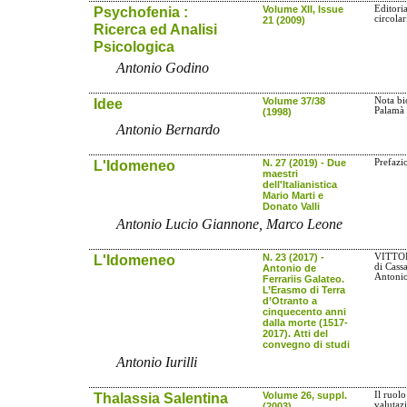
Psychofenia :
Volume XII, Issue
Editori
circolar
21 (2009)
Ricerca ed Analisi
Psicologica
Antonio Godino
Idee
Volume 37/38
Nota bi
Palamà
(1998)
Antonio Bernardo
L'Idomeneo
N. 27 (2019) - Due
Prefazi
maestri
dell'Italianistica
Mario Marti e
Donato Valli
Antonio Lucio Giannone, Marco Leone
L'Idomeneo
N. 23 (2017) -
VITTO
di Cass
Antonio de
Antonio
Ferrariis Galateo.
L’Erasmo di Terra
d’Otranto a
cinquecento anni
dalla morte (1517-
2017). Atti del
convegno di studi
Antonio Iurilli
Thalassia Salentina
Volume 26, suppl.
Il ruolo
valutaz
(2003)