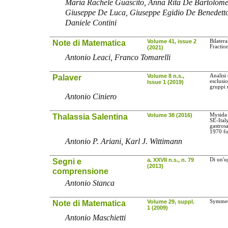
Maria Rachele Guascito, Anna Rita De Bartolomeo
Giuseppe De Luca, Giuseppe Egidio De Benedetto
Daniele Contini
Note di Matematica
Volume 41, issue 2
Bilater
Fractio
(2021)
Antonio Leaci, Franco Tomarelli
Palaver
Volume 8 n.s.,
Analisi 
esclusi
Issue 1 (2019)
gruppi 
Antonio Ciniero
Thalassia Salentina
Volume 38 (2016)
Mysida 
SE-Italy
gastros
1970 fo
Antonio P. Ariani, Karl J. Wittimann
Segni e
a. XXVII n.s., n. 79
Di un'u
(2013)
comprensione
Antonio Stanca
Note di Matematica
Volume 29, suppl.
Symmetr
1 (2009)
Antonio Maschietti