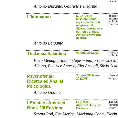
Salento
Antonio Durante, Gabriele Pellegrino
L'Idomeneo
N. 22 (2016) -
Spazio p
miseric
Miserere nobis:
teologic
aspetti della pietà
fondam
religiosa nel
Salento moderno e
contemporaneo.
Atti del convegno
di studi
Antonio Bergamo
Thalassia Salentina
Volume 26 (2002)
Nuovi r
Webbii-
Piero Medagli, Antonio Sigismondi, Francesco Mi
Albano, Beatrice Annese, Rita Accogli, Silvia Sca
Psychofenia :
Volume XII, Issue
L'arte 
del pen
20 (2009)
Ricerca ed Analisi
Psicologica
Antonio Godino
LEbiotec - Abstract
LEbiotec -
The Oxi
Particul
Abstract Book. VII
Book. VII Edizione
Lecce
Edizione
Serena Potì, Eva Merico, Marianna Conte, Florin