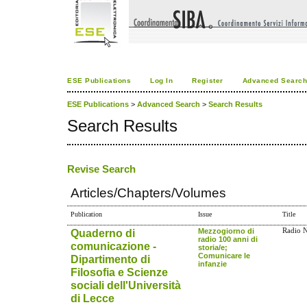
ESE Publications
Log In
Register
Advanced Searc
ESE Publications
>
Advanced Search
>
Search Results
Search Results
Revise Search
Articles/Chapters/Volumes
Publication
Issue
Title
Quaderno di
Mezzogiorno di
Radio N
radio 100 anni di
comunicazione -
storia/e;
Comunicare le
Dipartimento di
infanzie
Filosofia e Scienze
sociali dell'Università
di Lecce