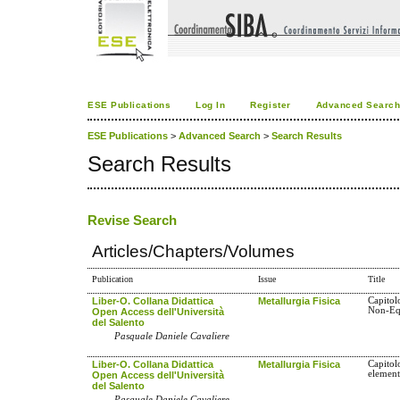
ESE Publications
Log In
Register
Advanced Searc
ESE Publications
>
Advanced Search
>
Search Results
Search Results
Revise Search
Articles/Chapters/Volumes
Publication
Issue
Title
Liber-O. Collana Didattica
Metallurgia Fisica
Capitol
Non-Equ
Open Access dell'Università
del Salento
Pasquale Daniele Cavaliere
Liber-O. Collana Didattica
Metallurgia Fisica
Capitolo
element
Open Access dell'Università
del Salento
Pasquale Daniele Cavaliere