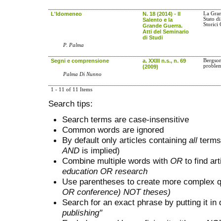
L'Idomeneo
N. 18 (2014) - Il
La Gran
Stato d
Salento e la
Storici
Grande Guerra.
Atti del Seminario
di Studi
P. Palma
Segni e comprensione
a. XXIII n.s., n. 69
Bergson,
problem
(2009)
Palma Di Nunno
1 - 11 of 11 Items
Search tips:
Search terms are case-insensitive
Common words are ignored
By default only articles containing
all
terms 
AND
is implied)
Combine multiple words with
OR
to find art
education OR research
Use parentheses to create more complex q
OR conference) NOT theses)
Search for an exact phrase by putting it in 
publishing"