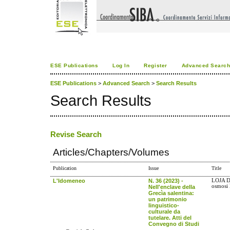
ESE Publications
Log In
Register
Advanced Searc
ESE Publications
>
Advanced Search
>
Search Results
Search Results
Revise Search
Articles/Chapters/Volumes
Publication
Issue
Title
L'Idomeneo
N. 36 (2023) -
LOJA D
osmosi l
Nell'enclave della
Grecìa salentina:
un patrimonio
linguistico-
culturale da
tutelare. Atti del
Convegno di Studi