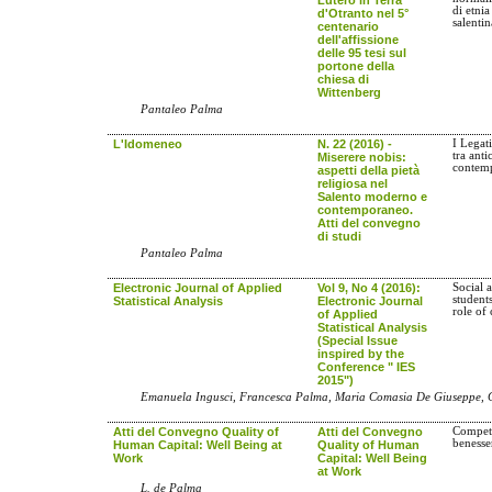
di etnia
d'Otranto nel 5°
salentin
centenario
dell'affissione
delle 95 tesi sul
portone della
chiesa di
Wittenberg
Pantaleo Palma
L'Idomeneo
N. 22 (2016) -
I Legati
tra ant
Miserere nobis:
contem
aspetti della pietà
religiosa nel
Salento moderno e
contemporaneo.
Atti del convegno
di studi
Pantaleo Palma
Electronic Journal of Applied
Vol 9, No 4 (2016):
Social 
students
Statistical Analysis
Electronic Journal
role of 
of Applied
Statistical Analysis
(Special Issue
inspired by the
Conference " IES
2015")
Emanuela Ingusci, Francesca Palma, Maria Comasia De Giuseppe, 
Atti del Convegno Quality of
Atti del Convegno
Compete
benesse
Human Capital: Well Being at
Quality of Human
Work
Capital: Well Being
at Work
L. de Palma