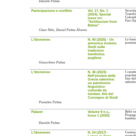
Daniele Palma
Partecipazione e conflitto
Vol. 17, No. 1
Securit
Transfo
(2024). Special
Colombi
issue on:
Farc-E
"Antifascism from
Below"
César Niño, Daniel Palma Álvarez
L'Idomeneo
N. 40 (2025) - Un
Le band
present
armonico insieme.
Studi sulla
tradizione
bandistica
pugliese
Gioacchino Palma
L'Idomeneo
N. 36 (2023) -
I caratt
popolaz
Nell'enclave della
fine del
Grecìa salentina:
salentin
un patrimonio
linguistico-
culturale da
tutelare. Atti del
Convegno di Studi
Pantaleo Palma
Palaver
Volume 9 n.s.,
Bebè ra
Propaga
Issue 1 (2020)
bambin
Daniele Palma
L'Idomeneo
N. 24 (2017) -
Contracc
normali
Lutero in Terra