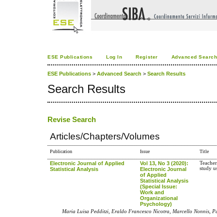
ESE Publications
Log In
Register
Advanced Searc
ESE Publications
>
Advanced Search
>
Search Results
Search Results
Revise Search
Articles/Chapters/Volumes
Publication
Issue
Title
Electronic Journal of Applied
Vol 13, No 3 (2020):
Teacher
study 
Statistical Analysis
Electronic Journal
of Applied
Statistical Analysis
(Special Issue:
Work and
Organizational
Psychology)
Maria Luisa Pedditzi, Eraldo Francesco Nicotra, Marcello Nonnis, P