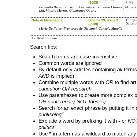
e negli
(2003)
Leonardo Beccarisi, Gianni Cacciatore, Leonardo Chiriacò, Marco De
Lisi, Vittorio Marras, Gianfranco Quarta
Note di Matematica
Volume 29, Issue 2
Groups 
Subgro
(2009)
Maria De Falco, Francesco de Giovanni, Carmela Musella
1 - 16 of 16 Items
Search tips:
Search terms are case-insensitive
Common words are ignored
By default only articles containing
all
terms 
AND
is implied)
Combine multiple words with
OR
to find art
education OR research
Use parentheses to create more complex q
OR conference) NOT theses)
Search for an exact phrase by putting it in 
publishing"
Exclude a word by prefixing it with
-
or
NO
politics
Use
*
in a term as a wildcard to match any