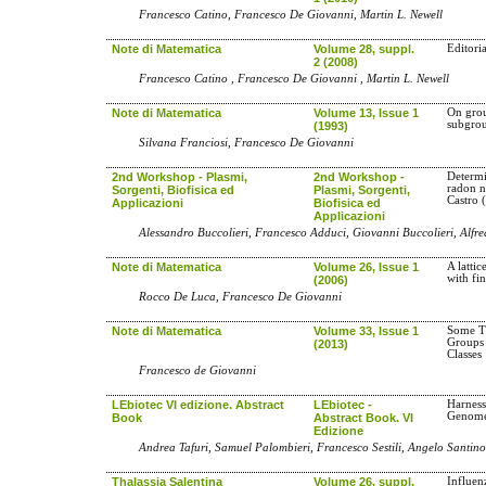
Francesco Catino, Francesco De Giovanni, Martin L. Newell
Note di Matematica
Volume 28, suppl.
Editoria
2 (2008)
Francesco Catino , Francesco De Giovanni , Martin L. Newell
Note di Matematica
Volume 13, Issue 1
On gro
subgro
(1993)
Silvana Franciosi, Francesco De Giovanni
2nd Workshop - Plasmi,
2nd Workshop -
Determi
radon n
Sorgenti, Biofisica ed
Plasmi, Sorgenti,
Castro 
Applicazioni
Biofisica ed
Applicazioni
Alessandro Buccolieri, Francesco Adduci, Giovanni Buccolieri, Alfred
Note di Matematica
Volume 26, Issue 1
A latti
with fin
(2006)
Rocco De Luca, Francesco De Giovanni
Note di Matematica
Volume 33, Issue 1
Some Tr
Groups 
(2013)
Classes
Francesco de Giovanni
LEbiotec VI edizione. Abstract
LEbiotec -
Harness
Genome
Book
Abstract Book. VI
Edizione
Andrea Tafuri, Samuel Palombieri, Francesco Sestili, Angelo Santino
Thalassia Salentina
Volume 26, suppl.
Influenz