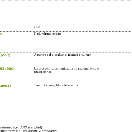
Title
to
Il pluralismo negato
 (2007)
A partire dal pluralismo: identità e culture
/51 (2002)
La prospettiva comunicativa tra ragione, etica e
prassi storica
curezza
Tundo Ferente, Moralità e storia
returned (i.e.,
AND
is implied)
either term; e.g.,
education OR research