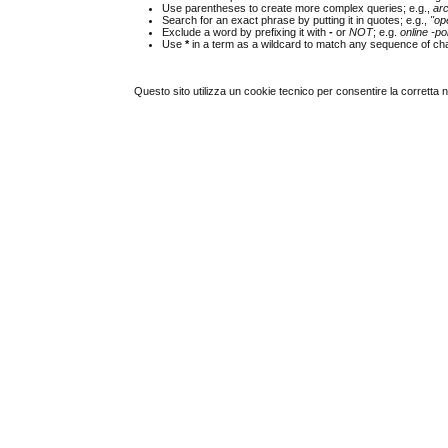
Use parentheses to create more complex queries; e.g.,
ar
Search for an exact phrase by putting it in quotes; e.g.,
"op
Exclude a word by prefixing it with
-
or
NOT
; e.g.
online -pol
Use
*
in a term as a wildcard to match any sequence of cha
Questo sito utilizza un cookie tecnico per consentire la corretta 