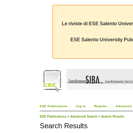
Le riviste di ESE Salento Univer
ESE Salento University Publ
ESE Publications
Log In
Register
Advanced 
ESE Publications
>
Advanced Search
>
Search Results
Search Results