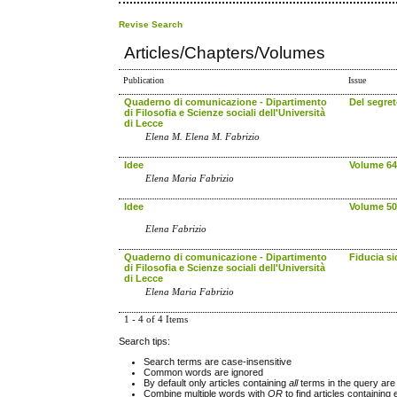
Revise Search
Articles/Chapters/Volumes
Publication
Issue
Quaderno di comunicazione - Dipartimento
Del segre
di Filosofia e Scienze sociali dell'Università
di Lecce
Elena M. Elena M. Fabrizio
Idee
Volume 64
Elena Maria Fabrizio
Idee
Volume 50
Elena Fabrizio
Quaderno di comunicazione - Dipartimento
Fiducia si
di Filosofia e Scienze sociali dell'Università
di Lecce
Elena Maria Fabrizio
1 - 4 of 4 Items
Search tips:
Search terms are case-insensitive
Common words are ignored
By default only articles containing
all
terms in the query are 
Combine multiple words with
OR
to find articles containing 