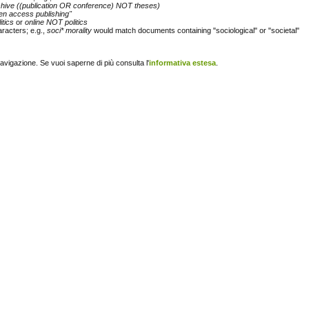
chive ((publication OR conference) NOT theses)
en access publishing"
itics
or
online NOT politics
racters; e.g.,
soci* morality
would match documents containing "sociological" or "societal"
navigazione. Se vuoi saperne di più consulta l'
informativa estesa
.