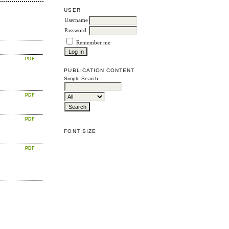
USER
Username
Password
Remember me
PDF
PUBLICATION CONTENT
Simple Search
PDF
PDF
FONT SIZE
PDF