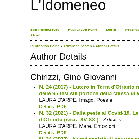
L'Idomeneo
ESE Publications
Publication Home
Log In
Advance
About
Publication Home
>
Advanced Search
>
Author Details
Author Details
Chirizzi, Gino Giovanni
N. 24 (2017) - Lutero in Terra d'Otranto n
delle 95 tesi sul portone della chiesa di
LAURA D'ARPE, Imago. Poesie
Details
PDF
N. 32 (2021) - Dalla peste al Covid-19. L
d'Otranto (secc. XV-XXI)
- Articles
LAURA D'ARPE, Mare. Emozioni
Details
PDF
N. 34 (2022) - Nuovi contributi per una c