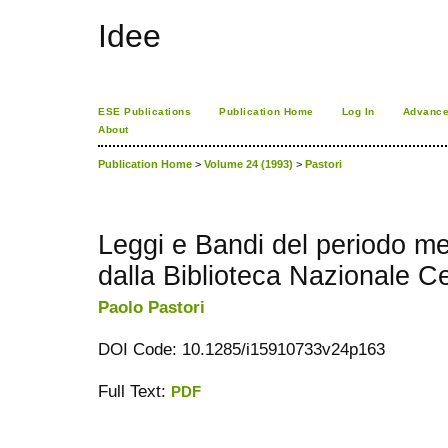
Idee
ESE Publications
Publication Home
Log In
Advance
About
Publication Home
>
Volume 24 (1993)
>
Pastori
Leggi e Bandi del periodo m
dalla Biblioteca Nazionale Ce
Paolo Pastori
DOI Code: 10.1285/i15910733v24p163
Full Text:
PDF
ویزای استارتاپ
کاغذ a4