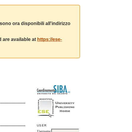
ono ora disponibili all'indirizzo
 are available at
https://ese-
USER
Username