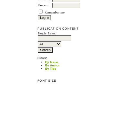
Password
Remember me
PUBLICATION CONTENT
Simple Search
Browse
By Issue
By Author
By Title
FONT SIZE