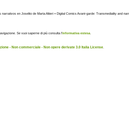
 narrativos en Joselito de Marta Altieri = Digital Comics Avant-garde: Transmediality and na
navigazione. Se vuoi saperne di più consulta l'
informativa estesa
.
ione - Non commerciale - Non opere derivate 3.0 Italia License
.