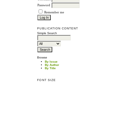
Password
Remember me
PUBLICATION CONTENT
Simple Search
Browse
By Issue
By Author
By Title
FONT SIZE