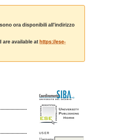
ono ora disponibili all'indirizzo
 are available at
https://ese-
USER
Username