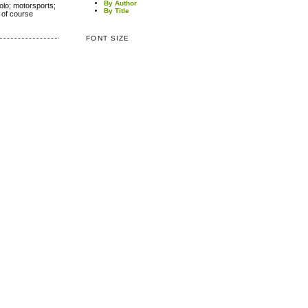
By Author
colo; motorsports;
By Title
k of course
FONT SIZE