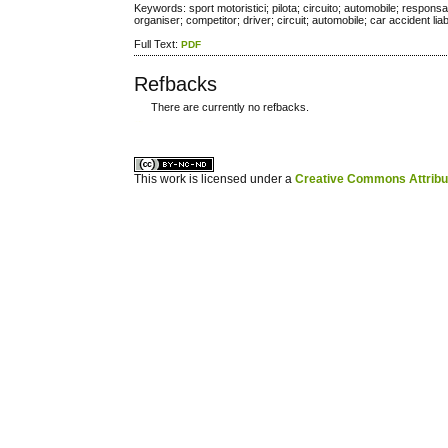
Keywords: sport motoristici; pilota; circuito; automobile; responsa
organiser; competitor; driver; circuit; automobile; car accident liabi
Full Text:
PDF
Refbacks
There are currently no refbacks.
ویزای استارتاپ
کاغذ a4
This work is licensed under a
Creative Commons Attribuz