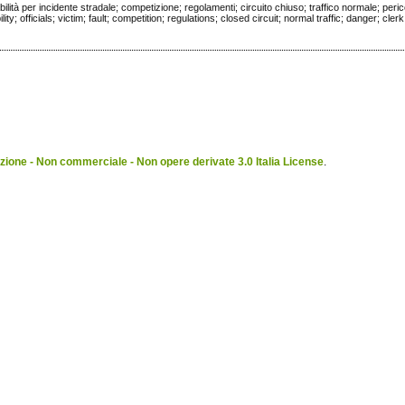
bilità per incidente stradale; competizione; regolamenti; circuito chiuso; traffico normale; peri
lity; officials; victim; fault; competition; regulations; closed circuit; normal traffic; danger; cler
ione - Non commerciale - Non opere derivate 3.0 Italia License
.