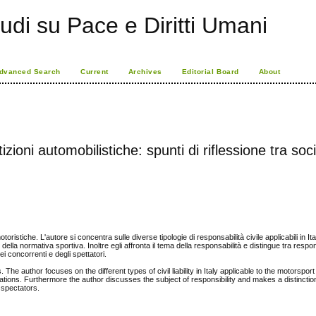
udi su Pace e Diritti Umani
dvanced Search
Current
Archives
Editorial Board
About
izioni automobilistiche: spunti di riflessione tra soc
toristiche. L'autore si concentra sulle diverse tipologie di responsabilità civile applicabili in Ital
della normativa sportiva. Inoltre egli affronta il tema della responsabilità e distingue tra respon
dei concorrenti e degli spettatori.
ns. The author focuses on the different types of civil liability in Italy applicable to the motorspo
lations. Furthermore the author discusses the subject of responsibility and makes a distincti
d spectators.