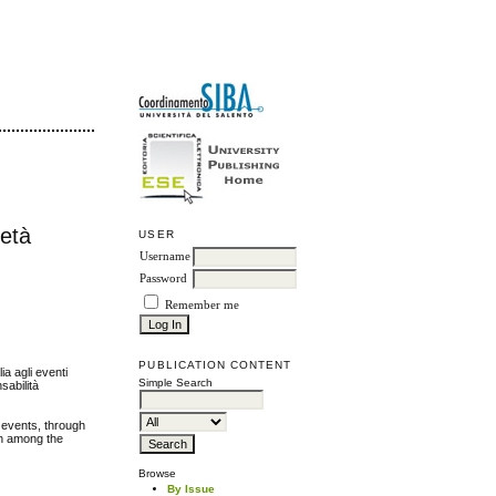
ietà
USER
Username
Password
Remember me
PUBLICATION CONTENT
ia agli eventi
Simple Search
sabilità
rt events, through
on among the
Browse
By Issue