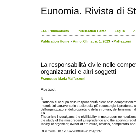
Eunomia. Rivista di St
ESE Publications
Publication Home
Log In
A
Publication Home
>
Anno XII n.s., n. 1, 2023
>
Maffezzoni
La responsabilità civile nelle compet
organizzatrici e altri soggetti
Francesco Maria Maffezzoni
Abstract
It
L'articolo si occupa della responsabilità civile nelle competizioni mo
motoristici, attraverso lo studio della più recente giurisprudenza e 
dell'organizzatore, del proprietario della struttura, dei funzionari, 
En
The article investigates the civil liability in motorsport competitio
the study of the most recent jurisprudence and the sporting regu
liability of organizer, owner of structure, officials, competitors an
DOI Code: 10.1285/i22808949a12n1p137