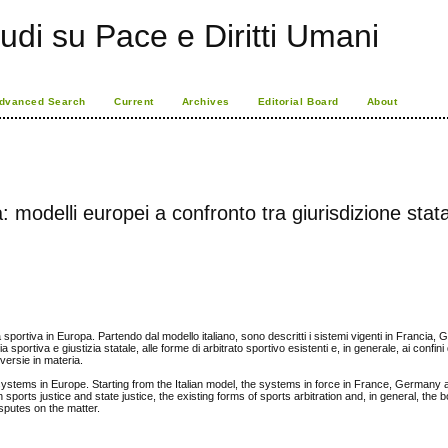
udi su Pace e Diritti Umani
dvanced Search
Current
Archives
Editorial Board
About
: modelli europei a confronto tra giurisdizione stat
zia sportiva in Europa. Partendo dal modello italiano, sono descritti i sistemi vigenti in Francia,
 sportiva e giustizia statale, alle forme di arbitrato sportivo esistenti e, in generale, ai confini
oversie in materia.
systems in Europe. Starting from the Italian model, the systems in force in France, Germany 
ports justice and state justice, the existing forms of sports arbitration and, in general, the 
sputes on the matter.