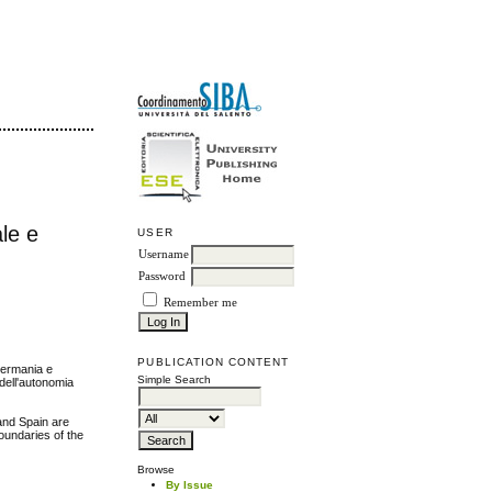
ale e
USER
Username
Password
Remember me
PUBLICATION CONTENT
 Germania e
Simple Search
 dell'autonomia
and Spain are
boundaries of the
Browse
By Issue