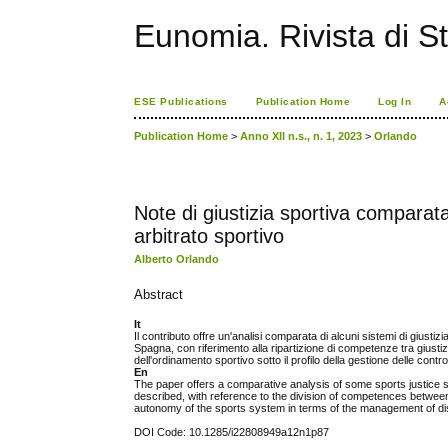
Eunomia. Rivista di St
ESE Publications
Publication Home
Log In
A
Publication Home
>
Anno XII n.s., n. 1, 2023
>
Orlando
Note di giustizia sportiva comparata
arbitrato sportivo
Alberto Orlando
Abstract
It
Il contributo offre un'analisi comparata di alcuni sistemi di giusti
Spagna, con riferimento alla ripartizione di competenze tra giustizia
dell'ordinamento sportivo sotto il profilo della gestione delle contr
En
The paper offers a comparative analysis of some sports justice 
described, with reference to the division of competences between s
autonomy of the sports system in terms of the management of di
DOI Code: 10.1285/i22808949a12n1p87