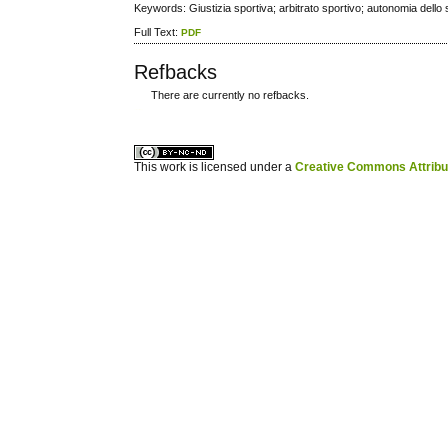
Keywords: Giustizia sportiva; arbitrato sportivo; autonomia dello 
Full Text:
PDF
Refbacks
There are currently no refbacks.
ویزای استارتاپ
کاغذ a4
This work is licensed under a
Creative Commons Attribuz