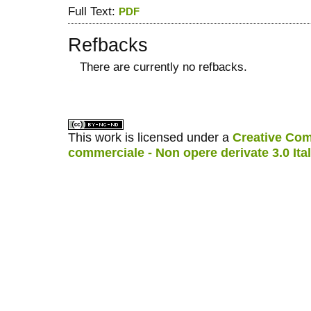
Full Text:
PDF
Refbacks
There are currently no refbacks.
ویزای استارتاپ
کاغذ a4
This work is licensed under a
Creative Com
commerciale - Non opere derivate 3.0 Ita