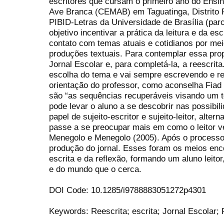
escritores que cursam o primeiro ano do Ensi
Ave Branca (CEMAB) em Taguatinga, Distrito Fe
PIBID-Letras da Universidade de Brasília (p
objetivo incentivar a prática da leitura e da 
contato com temas atuais e cotidianos por mei
produções textuais. Para contemplar essa pro
Jornal Escolar e, para completá-la, a reescrita
escolha do tema e vai sempre escrevendo e 
orientação do professor, como aconselha Fiad 
são “as sequências recuperáveis visando um te
pode levar o aluno a se descobrir nas possib
papel de sujeito-escritor e sujeito-leitor, alt
passe a se preocupar mais em como o leitor v
Menegolo e Menegolo (2005). Após o processo, 
produção do jornal. Esses foram os meios enc
escrita e da reflexão, formando um aluno leitor,
e do mundo que o cerca.
DOI Code: 10.1285/i9788883051272p4301
Keywords: Reescrita; escrita; Jornal Escolar;