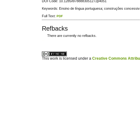
DOI Code: 10.1285/i9788883051272p4051
Keywords: Ensino de língua portuguesa; construções concessivas
Full Text:
PDF
Refbacks
There are currently no refbacks.
ویزای استارتاپ
کاغذ a4
This work is licensed under a
Creative Commons Attribuz