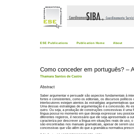
ESE Publications
Publication Home
About
Como conceder em português? – As 
Thamara Santos de Castro
Abstract
Saber argumentar e persuadir são aspectos fundamentais à int
fortes e consistentes, como os editoriais, os discursos políti
interlocutores estejam atentos às estratégias argumentativas qu
Uma dessas estratégias de argumentação é a concessão. As estru
outro. Ou seja, a produção de construções concessivas é uma fo
língua possui no momento em que deseja expressar seu posicion
diferentes registros, é necessário que ele seja apresentado a o
caracteriza por descrever a língua em situações reais de uso, 
são encontradas nos manuais gramaticais, apesar de serem usada
concessivas que vão além do que a gramática normativa prescrev