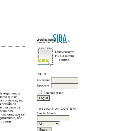
USER
Username
Password
Remember me
 de argumentos
rtante que os
 na comunicação.
a opinião do
e o usuário da
PUBLICATION CONTENT
stica nos
Simple Search
funcional, que se
 geralmente, não
struturas