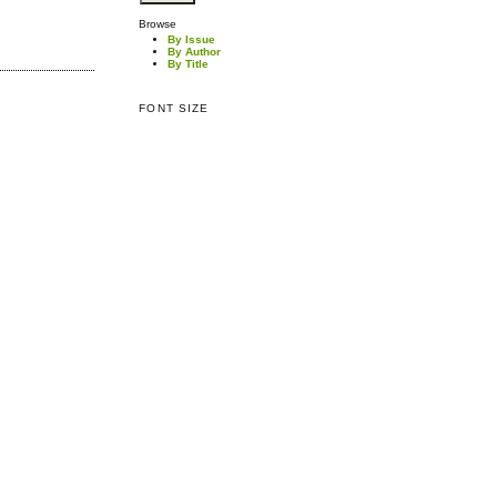
Browse
By Issue
By Author
By Title
FONT SIZE