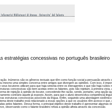
estratégias concessivas no português brasileiro
eração. Inúmeros são os gêneros textuais que têm como função social a persuasão através
cos ou mesmo uma simples conversa entre amigos que divergem as opiniões. Com isso, é impo
e seus locutores utilizam para que haja sintonia entre os interagentes e que não haja ruídos
turas concessivas são bem aceitas entre os falantes, pois não rejeitam, à primeira vista, 
rma de rejeição à opinião do locutor, concedendo-lhe razão, sendo, portanto, uma opção qu
amento contrário àquele já exposto. Assim, para que o aluno desenvolva competência linguí
utras estruturas concessivas possíveis da língua. Enfim, seguindo uma abordagem sistêmico-
o tema deste trabalho está relacionado a essas opções a que os usuários têm acesso e que,
s pelos falantes. Dessa forma, o principal objetivo deste trabalho é apresentar algumas e
e, observando como o falante brasileiro refuta a opinião alheia através da concessão.