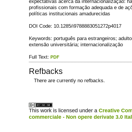
expectativas acerca da internacionalização: há
profissionais com formação adequada e de aç
políticas institucionais amadurecidas
DOI Code: 10.1285/i9788883051272p4017
Keywords: português para estrangeiros; adult
extensão universitária; internacionalização
Full Text:
PDF
Refbacks
There are currently no refbacks.
ویزای استارتاپ
کاغذ a4
This work is licensed under a
Creative Com
commerciale - Non opere derivate 3.0 Ita